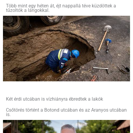
Több mint egy héten át, éjt nappallá téve küzdöttek a
tűzoltók a lángokkal.
Két érdi utcában is vízhiányra ébredtek a lakók
Csőtörés történt a Botond utcában és az Aranyos utcában
is.