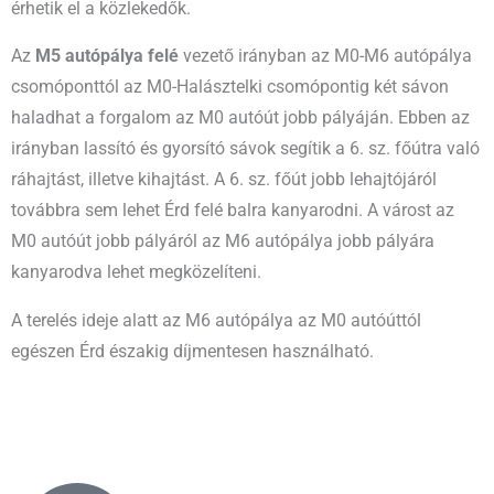
érhetik el a közlekedők.
Az
M5 autópálya felé
vezető irányban az M0-M6 autópálya
csomóponttól az M0-Halásztelki csomópontig két sávon
haladhat a forgalom az M0 autóút jobb pályáján. Ebben az
irányban lassító és gyorsító sávok segítik a 6. sz. főútra való
ráhajtást, illetve kihajtást. A 6. sz. főút jobb lehajtójáról
továbbra sem lehet Érd felé balra kanyarodni. A várost az
M0 autóút jobb pályáról az M6 autópálya jobb pályára
kanyarodva lehet megközelíteni.
A terelés ideje alatt az M6 autópálya az M0 autóúttól
egészen Érd északig díjmentesen használható.