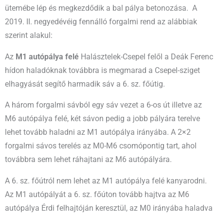
ütemébe lép és megkezdődik a bal pálya betonozása. A
2019. II. negyedévéig fennálló forgalmi rend az alábbiak
szerint alakul:
Az
M1 autópálya felé
Halásztelek-Csepel felől a Deák Ferenc
hídon haladóknak továbbra is megmarad a Csepel-sziget
elhagyását segítő harmadik sáv a 6. sz. főútig.
A három forgalmi sávból egy sáv vezet a 6-os út illetve az
M6 autópálya felé, két sávon pedig a jobb pályára terelve
lehet tovább haladni az M1 autópálya irányába. A 2×2
forgalmi sávos terelés az M0-M6 csomópontig tart, ahol
továbbra sem lehet ráhajtani az M6 autópályára.
A 6. sz. főútról nem lehet az M1 autópálya felé kanyarodni.
Az M1 autópályát a 6. sz. főúton tovább hajtva az M6
autópálya Érdi felhajtóján keresztül, az M0 irányába haladva