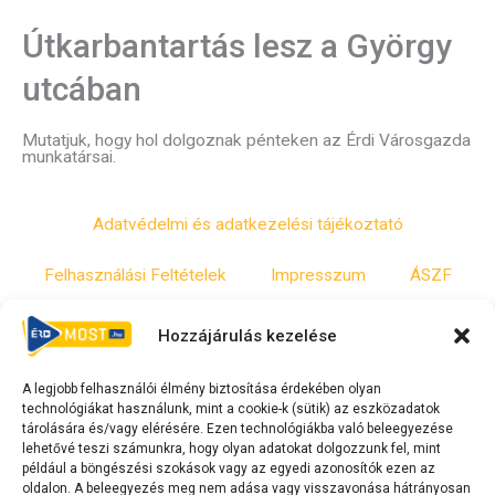
Útkarbantartás lesz a György
utcában
Mutatjuk, hogy hol dolgoznak pénteken az Érdi Városgazda
munkatársai.
Adatvédelmi és adatkezelési tájékoztató
Felhasználási Feltételek
Impresszum
ÁSZF
Irányelvek
Moderálási szabályzat
Hozzájárulás kezelése
A legjobb felhasználói élmény biztosítása érdekében olyan
F
Y
T
technológiákat használunk, mint a cookie-k (sütik) az eszközadatok
a
o
i
tárolására és/vagy elérésére. Ezen technológiákba való beleegyezése
lehetővé teszi számunkra, hogy olyan adatokat dolgozzunk fel, mint
c
u
k
például a böngészési szokások vagy az egyedi azonosítók ezen az
e
t
t
oldalon. A beleegyezés meg nem adása vagy visszavonása hátrányosan