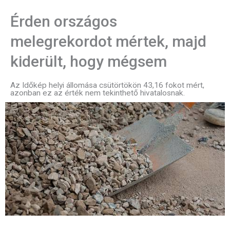
Érden országos
melegrekordot mértek, majd
kiderült, hogy mégsem
Az Időkép helyi állomása csütörtökön 43,16 fokot mért,
azonban ez az érték nem tekinthető hivatalosnak.