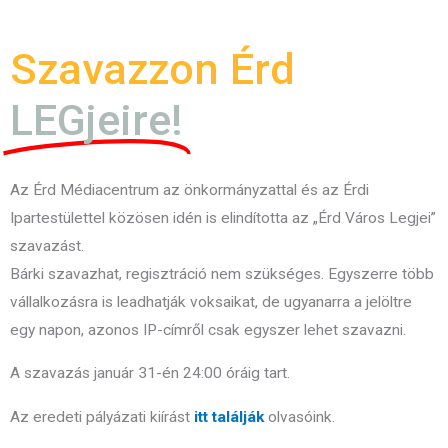
Szavazzon Érd
LEGjeire!
Az Érd Médiacentrum az önkormányzattal és az Érdi
Ipartestülettel közösen idén is elindította az „Érd Város Legjei”
szavazást.
Bárki szavazhat, regisztráció nem szükséges. Egyszerre több
vállalkozásra is leadhatják voksaikat, de ugyanarra a jelöltre
egy napon, azonos IP-címről csak egyszer lehet szavazni.
A szavazás január 31-én 24:00 óráig tart.
Az eredeti pályázati kiírást
itt találják
olvasóink.