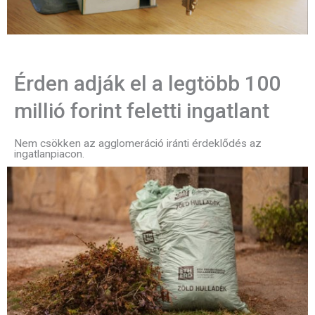
Érden adják el a legtöbb 100
millió forint feletti ingatlant
Nem csökken az agglomeráció iránti érdeklődés az
ingatlanpiacon.