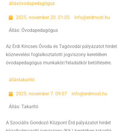
állás
óvodapedagógus
2025. november 20. 01:05
info@erdmost.hu
Állás: Óvodapedagógus
Az Érdi Kincses Óvoda és Tagóvodái pályázatot hirdet
köznevelési foglalkoztatotti jogviszony keretében
óvodapedagógus munkakör/feladatkör betöltésére.
állás
takarító
2025. november 7. 09:07
info@erdmost.hu
Állás: Takarító
A Szociális Gondozó Központ Érd pályázatot hirdet