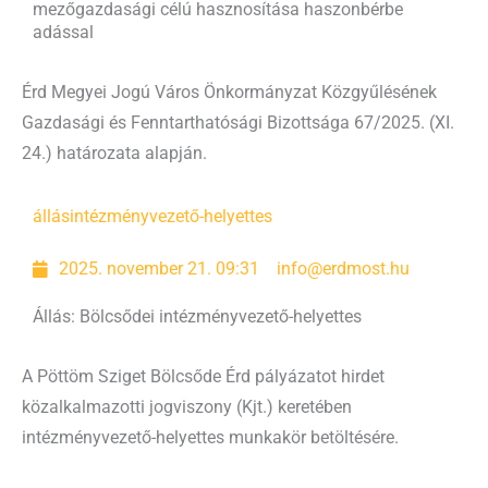
mezőgazdasági célú hasznosítása haszonbérbe
adással
Érd Megyei Jogú Város Önkormányzat Közgyűlésének
Gazdasági és Fenntarthatósági Bizottsága 67/2025. (XI.
24.) határozata alapján.
állás
intézményvezető-helyettes
2025. november 21. 09:31
info@erdmost.hu
Állás: Bölcsődei intézményvezető-helyettes
A Pöttöm Sziget Bölcsőde Érd pályázatot hirdet
közalkalmazotti jogviszony (Kjt.) keretében
intézményvezető-helyettes munkakör betöltésére.