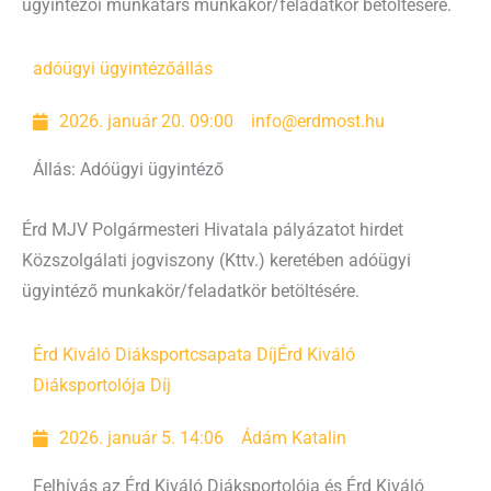
ügyintézői munkatárs munkakör/feladatkör betöltésére.
adóügyi ügyintéző
állás
2026. január 20. 09:00
info@erdmost.hu
Állás: Adóügyi ügyintéző
Érd MJV Polgármesteri Hivatala pályázatot hirdet
Közszolgálati jogviszony (Kttv.) keretében adóügyi
ügyintéző munkakör/feladatkör betöltésére.
Érd Kiváló Diáksportcsapata Díj
Érd Kiváló
Diáksportolója Díj
2026. január 5. 14:06
Ádám Katalin
Felhívás az Érd Kiváló Diáksportolója és Érd Kiváló