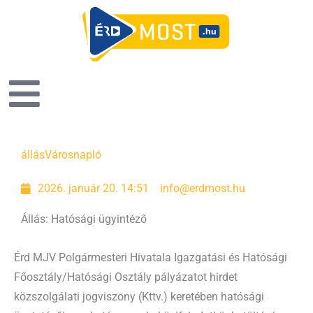
Oldal
Oldal
Oldal
Oldal
Oldal
Oldal
Oldal
állás
Városnapló
2026. január 20. 14:51
info@erdmost.hu
Állás: Hatósági ügyintéző
Érd MJV Polgármesteri Hivatala Igazgatási és Hatósági
Főosztály/Hatósági Osztály pályázatot hirdet
közszolgálati jogviszony (Kttv.) keretében hatósági