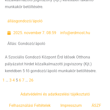
közalkalmazotti jogviszony (Kjt.) keretében takarító
munkakör betöltésére.
állás
gondozó/ápoló
2025. november 7. 08:59
info@erdmost.hu
Állás: Gondozó/ápoló
A Szociális Gondozó Központ Érd Idősek Otthona
pályázatot hirdet közalkalmazotti jogviszony (Kjt.)
keretében 5 fő gondozó/ápoló munkakör betöltésére.
1
…
3
4
5
6
7
…
26
Adatvédelmi és adatkezelési tájékoztató
Felhasználási Feltételek
Impresszum
ÁSZF