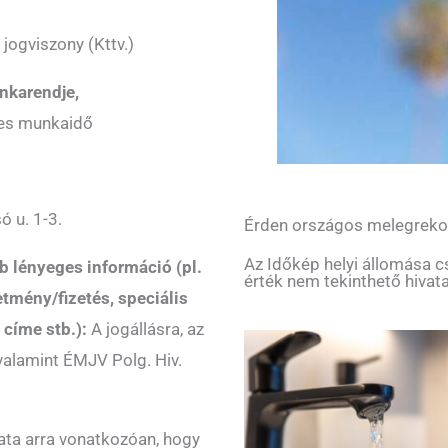
 jogviszony (Kttv.)
nkarendje,
ljes munkaidő
ó u. 1-3.
Érden országos melegreko
Az Időkép helyi állomása c
b lényeges információ (pl.
érték nem tekinthető hivat
letmény/fizetés, speciális
 címe stb.):
A jogállásra, az
, valamint ÉMJV Polg. Hiv.
ata arra vonatkozóan, hogy