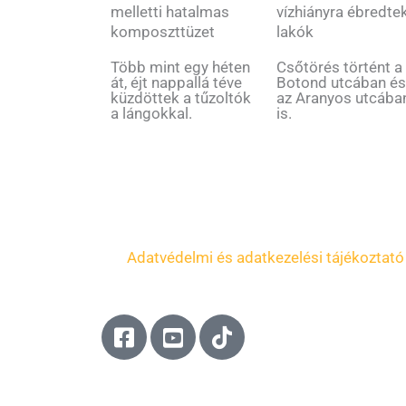
vízhiányra ébredte
melletti hatalmas
lakók
komposzttüzet
Csőtörés történt a
Több mint egy héten
Botond utcában é
át, éjt nappallá téve
az Aranyos utcába
küzdöttek a tűzoltók
is.
a lángokkal.
Adatvédelmi és adatkezelési tájékoztató
F
Y
T
a
o
i
c
u
k
e
t
t