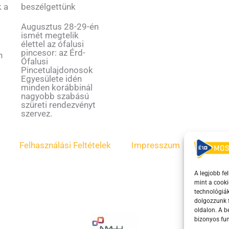
k a
beszélgettünk
Augusztus 28-29-én
ismét megtelik
élettel az ófalusi
s
pincesor: az Érd-
n
Ófalusi
Pincetulajdonosok
Egyesülete idén
minden korábbinál
nagyobb szabású
szüreti rendezvényt
szervez.
Felhasználási Feltételek
Impresszum
ÁSZF
A legjobb fe
mint a cooki
technológiák
dolgozzunk f
oldalon. A 
bizonyos fun