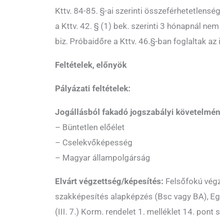
Kttv. 84-85. §-ai szerinti összeférhetetlenség 
a Kttv. 42. § (1) bek. szerinti 3 hónapnál ne
biz. Próbaidőre a Kttv. 46.§-ban foglaltak az
Feltételek, előnyök
Pályázati feltételek:
Jogállásból fakadó jogszabályi követelmé
– Büntetlen előélet
– Cselekvőképesség
– Magyar állampolgárság
Elvárt végzettség/képesítés:
Felsőfokú vég
szakképesítés alapképzés (Bsc vagy BA), E
(III. 7.) Korm. rendelet 1. melléklet 14. pont s