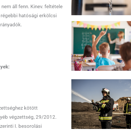
nem áll fenn. Kinev. feltétele
m régebbi hatósági erkölcsi
 irányadók.
nyek:
zettséghez kötött
gyéb végzettség, 29/2012.
zerinti I. besorolási