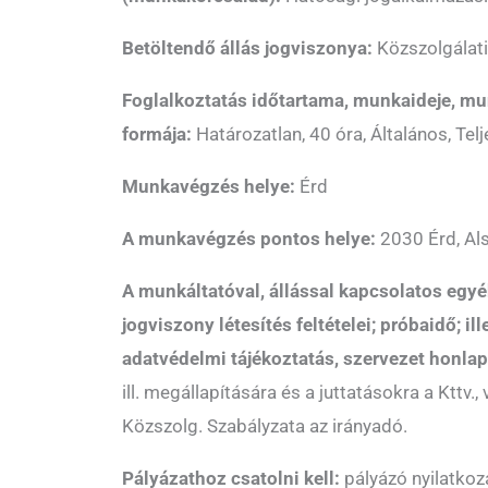
Betöltendő állás jogviszonya:
Közszolgálati
Foglalkoztatás időtartama, munkaideje, mu
formája:
Határozatlan, 40 óra, Általános, Te
Munkavégzés helye:
Érd
A munkavégzés pontos helye:
2030 Érd, Als
A munkáltatóval, állással kapcsolatos egyé
jogviszony létesítés feltételei; próbaidő; il
adatvédelmi tájékoztatás, szervezet honlap
ill. megállapítására és a juttatásokra a Kttv.
Közszolg. Szabályzata az irányadó.
Pályázathoz csatolni kell:
pályázó nyilatkoz