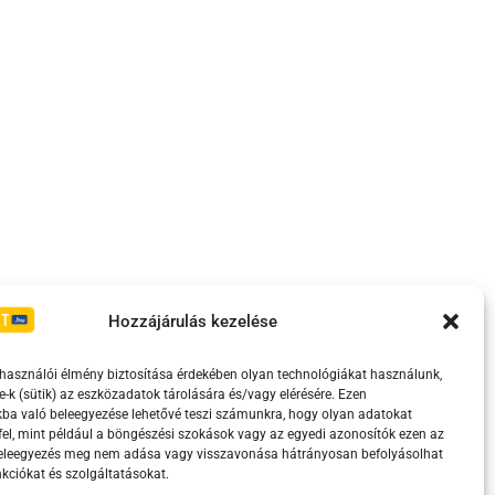
Irányelvek
Moderálási szabályzat
Hozzájárulás kezelése
lhasználói élmény biztosítása érdekében olyan technológiákat használunk,
e-k (sütik) az eszközadatok tárolására és/vagy elérésére. Ezen
ba való beleegyezése lehetővé teszi számunkra, hogy olyan adatokat
el, mint például a böngészési szokások vagy az egyedi azonosítók ezen az
beleegyezés meg nem adása vagy visszavonása hátrányosan befolyásolhat
kciókat és szolgáltatásokat.