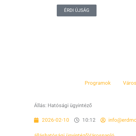
ÉRDI ÚJSÁG
Programok
Váro
Állás: Hatósági ügyintéző
2026-02-10
10:12
info@erdmo
állás
hatósági ügyintéző
Városnapló