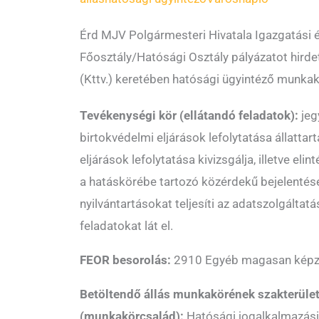
Érd MJV Polgármesteri Hivatala Igazgatási 
Főosztály/Hatósági Osztály pályázatot hirde
(Kttv.) keretében hatósági ügyintéző munkak
Tevékenységi kör (ellátandó feladatok):
jeg
birtokvédelmi eljárások lefolytatása állattart
eljárások lefolytatása kivizsgálja, illetve elin
a hatáskörébe tartozó közérdekű bejelentése
nyilvántartásokat teljesíti az adatszolgáltatá
feladatokat lát el.
FEOR besorolás:
2910 Egyéb magasan képze
Betöltendő állás munkakörének szakterüle
(munkakörcsalád):
Hatósági jogalkalmazási