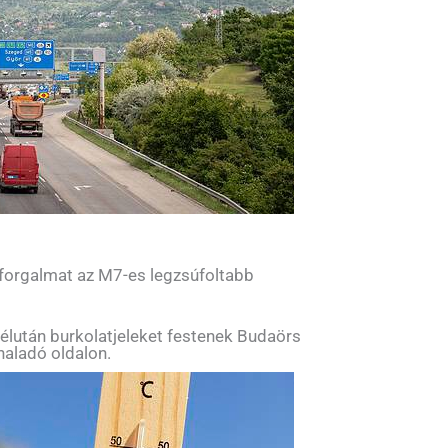
 forgalmat az M7-es legzsúfoltabb
élután burkolatjeleket festenek Budaörs
haladó oldalon.