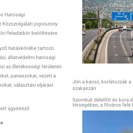
és Hatósági
t Közszolgálati jogviszony
ör/feladatkör betöltésére.
yző hatáskörébe tartozó
ási, állatvédelmi hatósági
tézi az illetékességi területén
ket, panaszokat, vezeti a
Jön a káosz, korlátozzák a
sokat, választási eljárási
szakaszán
Szombat délelőtt és kora d
térségében, a főváros felé 
tt ügyintéző
te