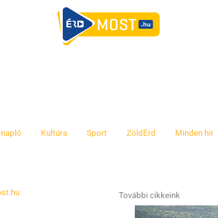
snapló
Kultúra
Sport
ZöldÉrd
Minden hír
st.hu
További cikkeink