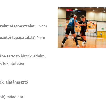
szakmai tapasztalat?:
Nem
vezetői tapasztalat?:
Nem
ébe tartozó birtokvédelmi,
ok tekintetében,
ok, alátámasztó
(ok) másolata