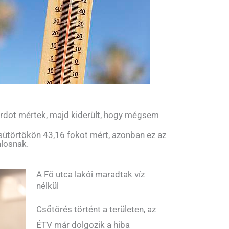
rdot mértek, majd kiderült, hogy mégsem
sütörtökön 43,16 fokot mért, azonban ez az
alosnak.
A Fő utca lakói maradtak víz
nélkül
Csőtörés történt a területen, az
ÉTV már dolgozik a hiba