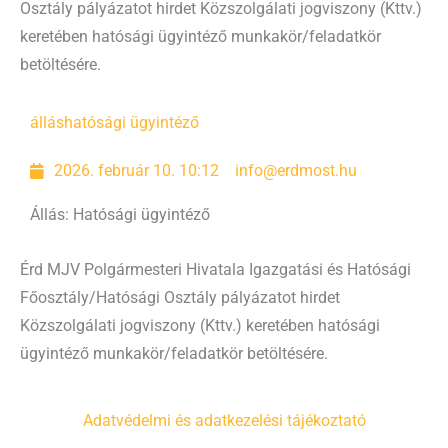
Osztály pályázatot hirdet Közszolgálati jogviszony (Kttv.)
keretében hatósági ügyintéző munkakör/feladatkör
betöltésére.
állás
hatósági ügyintéző
2026. február 10. 10:12
info@erdmost.hu
Állás: Hatósági ügyintéző
Érd MJV Polgármesteri Hivatala Igazgatási és Hatósági
Főosztály/Hatósági Osztály pályázatot hirdet
Közszolgálati jogviszony (Kttv.) keretében hatósági
ügyintéző munkakör/feladatkör betöltésére.
Adatvédelmi és adatkezelési tájékoztató