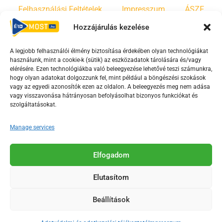
Felhasználási Feltételek
Impresszum
ÁSZF
Hozzájárulás kezelése
Irányelvek
Moderálási szabályzat
A legjobb felhasználói élmény biztosítása érdekében olyan technológiákat
használunk, mint a cookie-k (sütik) az eszközadatok tárolására és/vagy
F
Y
T
elérésére. Ezen technológiákba való beleegyezése lehetővé teszi számunkra,
hogy olyan adatokat dolgozzunk fel, mint például a böngészési szokások
a
o
i
vagy az egyedi azonosítók ezen az oldalon. A beleegyezés meg nem adása
c
u
k
vagy visszavonása hátrányosan befolyásolhat bizonyos funkciókat és
e
t
t
szolgáltatásokat.
b
u
o
Manage services
o
b
k
o
e
Az Érd Média médiaszolgáltatási tevékenységét a
k
-
Elfogadom
Médiatanács a Magyar Média Mecenatúra program
-
s
keretében támogatja.
Elutasítom
s
q
q
u
Beállítások
u
a
2018-2026. © Minden jog fenntartva, Érd Megyei Jogú Város
a
r
Polgármesteri Hivatal Média Osztálya