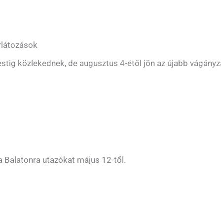
rlátozások
stig közlekednek, de augusztus 4-étől jön az újabb vágányz
a Balatonra utazókat május 12-től.