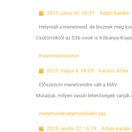
2025. július 30. 09:37
Ádám Katalin
Helyreáll a menetrend, de lesznek még ko
Csütörtöktől az S36-osok is Kőbánya-Kispe
Balaton
előszezon
2025. május 8. 08:03
Gárdos Attila
Előszezoni menetrendre vált a MÁV
Mutatjuk, milyen vasúti lehetőségek várják 
menetrend
menetrendváltozás
2025. április 22. 16:29
Ádám Katalin