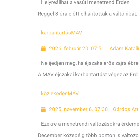
Helyreállhat a vasúti menetrend Érden
Reggel 8 óra előtt elhárították a váltóhibát
karbantartás
MÁV
2026. február 20. 07:51
Ádám Katali
Ne ijedjen meg, ha éjszaka erős zajra ébr
A MÁV éjszakai karbantartást végez az Érd
közlekedés
MÁV
2025. november 6. 07:38
Gárdos Att
Ezekre a menetrendi változásokra érdemes
December közepéig több ponton is változot