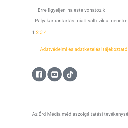
Erre figyeljen, ha este vonatozik
Pályakarbantartás miatt változik a menetre
1
2
3
4
Adatvédelmi és adatkezelési tájékoztató
F
Y
T
a
o
i
c
u
k
e
t
t
b
u
o
o
b
k
o
e
Az Érd Média médiaszolgáltatási tevékenys
k
-
-
s