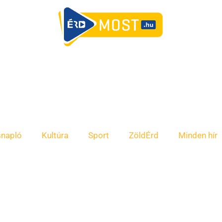
snapló
Kultúra
Sport
ZöldÉrd
Minden hír