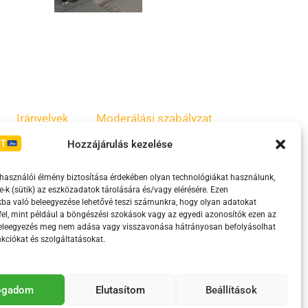
Irányelvek
Moderálási szabályzat
Hozzájárulás kezelése
lhasználói élmény biztosítása érdekében olyan technológiákat használunk,
e-k (sütik) az eszközadatok tárolására és/vagy elérésére. Ezen
ba való beleegyezése lehetővé teszi számunkra, hogy olyan adatokat
el, mint például a böngészési szokások vagy az egyedi azonosítók ezen az
beleegyezés meg nem adása vagy visszavonása hátrányosan befolyásolhat
kciókat és szolgáltatásokat.
eretében támogatja.
fogadom
Elutasítom
Beállítások