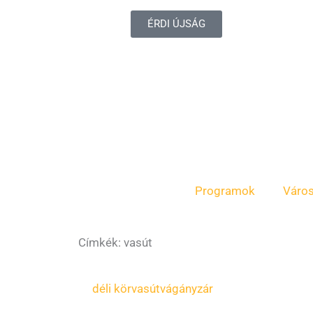
ÉRDI ÚJSÁG
Programok
Váro
Címkék: vasút
Oldal
Oldal
Oldal
Oldal
déli körvasút
vágányzár