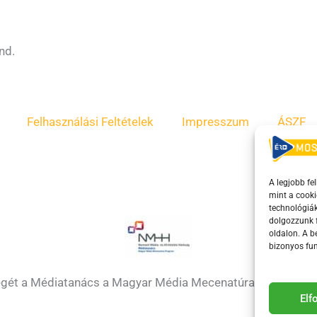
nd.
Felhasználási Feltételek
Impresszum
ÁSZF
A legjobb fe
mint a cooki
technológiák
dolgozzunk f
oldalon. A 
bizonyos fun
égét a Médiatanács a Magyar Média Mecenatúra program k
El