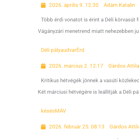
2026. április 9. 12:30
Ádám Katalin
Több érdi vonatot is érint a Déli körvasút 
Vágányzári menetrend miatt nehezebben juth
Déli pályaudvar
Érd
2026. március 2. 12:17
Gárdos Attil
Kritikus hétvégék jönnek a vasúti közlek
Két márciusi hétvégére is leállítják a Déli 
késés
MÁV
2026. február 25. 08:13
Gárdos Attil