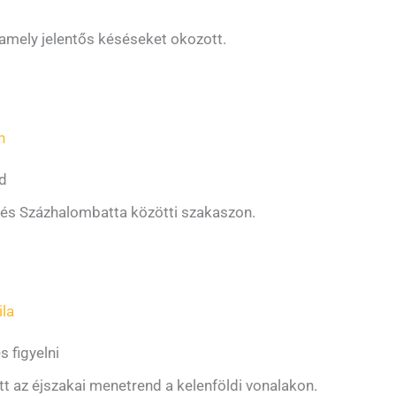
, amely jelentős késéseket okozott.
n
ed
 és Százhalombatta közötti szakaszon.
ila
 figyelni
t az éjszakai menetrend a kelenföldi vonalakon.