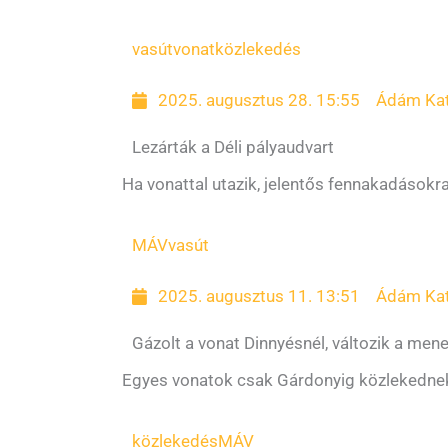
vasút
vonatközlekedés
2025. augusztus 28. 15:55
Ádám Kat
Lezárták a Déli pályaudvart
Ha vonattal utazik, jelentős fennakadásokr
MÁV
vasút
2025. augusztus 11. 13:51
Ádám Kat
Gázolt a vonat Dinnyésnél, változik a mene
Egyes vonatok csak Gárdonyig közlekednek
közlekedés
MÁV