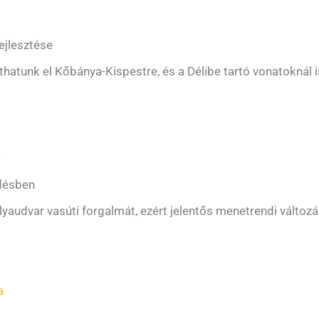
fejlesztése
atunk el Kőbánya-Kispestre, és a Délibe tartó vonatoknál i
a
edésben
pályaudvar vasúti forgalmát, ezért jelentős menetrendi változ
a