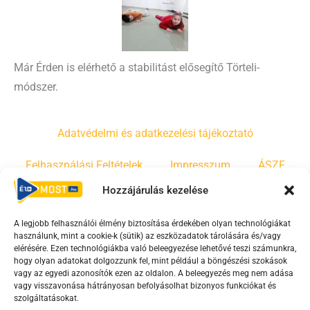
Már Érden is elérhető a stabilitást elősegítő Törteli-
módszer.
Adatvédelmi és adatkezelési tájékoztató
Felhasználási Feltételek
Impresszum
ÁSZF
Hozzájárulás kezelése
Irányelvek
Moderálási szabályzat
A legjobb felhasználói élmény biztosítása érdekében olyan technológiákat
használunk, mint a cookie-k (sütik) az eszközadatok tárolására és/vagy
F
Y
T
elérésére. Ezen technológiákba való beleegyezése lehetővé teszi számunkra,
hogy olyan adatokat dolgozzunk fel, mint például a böngészési szokások
a
o
i
vagy az egyedi azonosítók ezen az oldalon. A beleegyezés meg nem adása
c
u
k
vagy visszavonása hátrányosan befolyásolhat bizonyos funkciókat és
e
t
t
szolgáltatásokat.