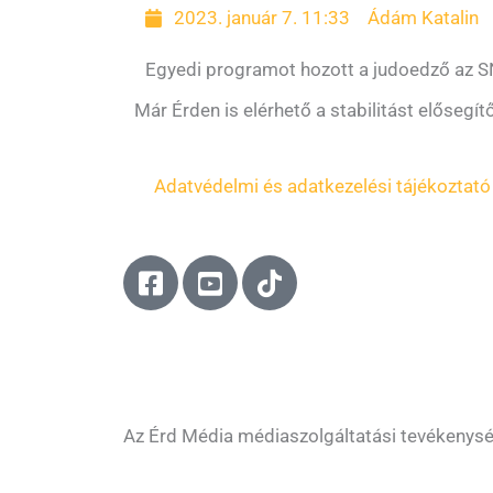
2023. január 7. 11:33
Ádám Katalin
Egyedi programot hozott a judoedző az S
Már Érden is elérhető a stabilitást elősegít
Adatvédelmi és adatkezelési tájékoztató
F
Y
T
a
o
i
c
u
k
e
t
t
b
u
o
o
b
k
o
e
Az Érd Média médiaszolgáltatási tevékenys
k
-
-
s