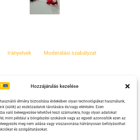
Irányelvek
Moderálási szabályzat
Hozzájárulás kezelése
lhasználói élmény biztosítása érdekében olyan technológiákat használunk,
e-k (sütik) az eszközadatok tárolására és/vagy elérésére. Ezen
ba való beleegyezése lehetővé teszi számunkra, hogy olyan adatokat
el, mint például a böngészési szokások vagy az egyedi azonosítók ezen az
eretében támogatja.
beleegyezés meg nem adása vagy visszavonása hátrányosan befolyásolhat
kciókat és szolgáltatásokat.