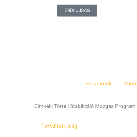
ÉRDI ÚJSÁG
Programok
Váro
Címkék: Törteli Stabilizáló Mozgás Program
Életfa
Érdi Újság