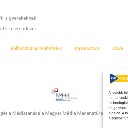
NI-s gyerekeknek
ő Törteli-módszer.
Felhasználási Feltételek
Impresszum
ÁSZF
A legjobb fe
mint a cooki
technológiák
dolgozzunk f
égét a Médiatanács a Magyar Média Mecenatúra program k
oldalon. A 
bizonyos fun