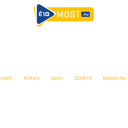
snapló
Kultúra
Sport
ZöldÉrd
Minden hír