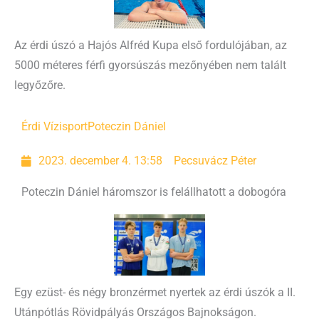
Az érdi úszó a Hajós Alfréd Kupa első fordulójában, az
5000 méteres férfi gyorsúszás mezőnyében nem talált
legyőzőre.
Érdi Vízisport
Poteczin Dániel
2023. december 4. 13:58
Pecsuvácz Péter
Poteczin Dániel háromszor is felállhatott a dobogóra
Egy ezüst- és négy bronzérmet nyertek az érdi úszók a II.
Utánpótlás Rövidpályás Országos Bajnokságon.