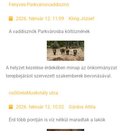
Fenyves-Parkváros
vaddisznó
2026. február 12. 11:09
Kling József
A vaddisznók Parkvárosba költöznének
A helyzet kezelése érdekében minap az önkormányzat
terepbejárást szervezett szakemberek bevonásával.
csőtörés
Muskotály utca
2026. február 12. 10:02
Gárdos Attila
Érd több pontján is víz nélkül maradtak a lakók