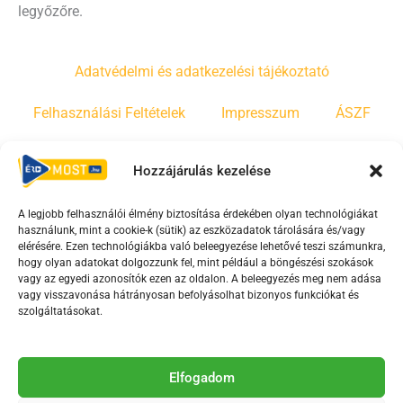
legyőzőre.
Adatvédelmi és adatkezelési tájékoztató
Felhasználási Feltételek
Impresszum
ÁSZF
Irányelvek
Moderálási szabályzat
Hozzájárulás kezelése
A legjobb felhasználói élmény biztosítása érdekében olyan technológiákat
F
Y
T
használunk, mint a cookie-k (sütik) az eszközadatok tárolására és/vagy
a
o
i
elérésére. Ezen technológiákba való beleegyezése lehetővé teszi számunkra,
c
u
k
hogy olyan adatokat dolgozzunk fel, mint például a böngészési szokások
vagy az egyedi azonosítók ezen az oldalon. A beleegyezés meg nem adása
e
t
t
vagy visszavonása hátrányosan befolyásolhat bizonyos funkciókat és
b
u
o
szolgáltatásokat.
o
b
k
o
e
Az Érd Média médiaszolgáltatási tevékenységét a
k
-
Elfogadom
Médiatanács a Magyar Média Mecenatúra program
-
s