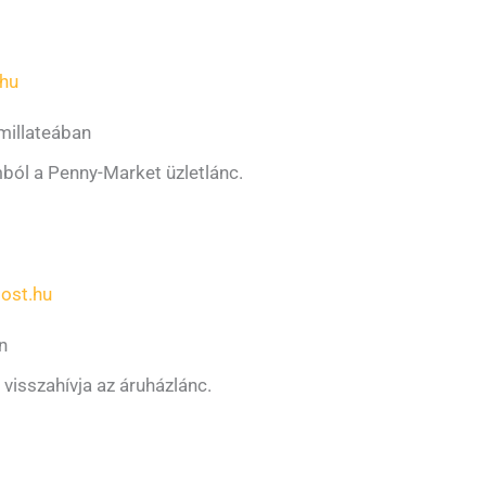
hu
millateában
omból a Penny-Market üzletlánc.
ost.hu
n
visszahívja az áruházlánc.