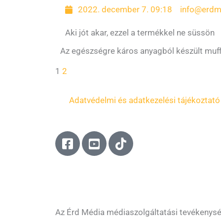
2022. december 7. 09:18
info@erdm
Aki jót akar, ezzel a termékkel ne süssön
Az egészségre káros anyagból készült muff
1
2
Adatvédelmi és adatkezelési tájékoztató
F
Y
T
a
o
i
c
u
k
e
t
t
b
u
o
o
b
k
o
e
Az Érd Média médiaszolgáltatási tevékenys