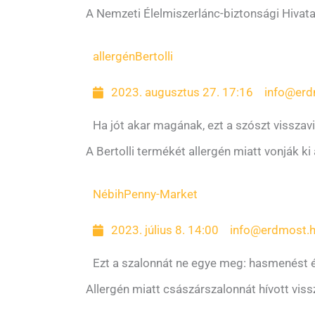
A Nemzeti Élelmiszerlánc-biztonsági Hivata
allergén
Bertolli
2023. augusztus 27. 17:16
info@erd
Ha jót akar magának, ezt a szószt visszavi
A Bertolli termékét allergén miatt vonják ki
Nébih
Penny-Market
2023. július 8. 14:00
info@erdmost.
Ezt a szalonnát ne egye meg: hasmenést 
Allergén miatt császárszalonnát hívott vis