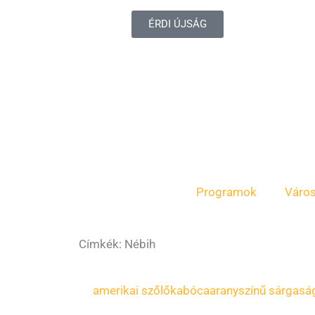
ÉRDI ÚJSÁG
Programok
Váro
Címkék: Nébih
Oldal
Oldal
amerikai szőlőkabóca
aranyszínű sárgasá