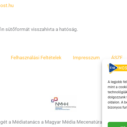
ost.hu
in sütőformát visszahívta a hatóság.
Felhasználási Feltételek
Impresszum
ÁSZF
A legjobb fe
mint a cooki
technológiák
dolgozzunk f
oldalon. A 
bizonyos fun
égét a Médiatanács a Magyar Média Mecenatúra program k