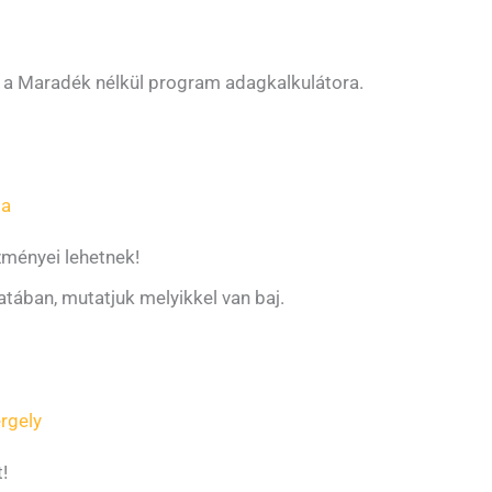
t a Maradék nélkül program adagkalkulátora.
la
zményei lehetnek!
atában, mutatjuk melyikkel van baj.
rgely
!