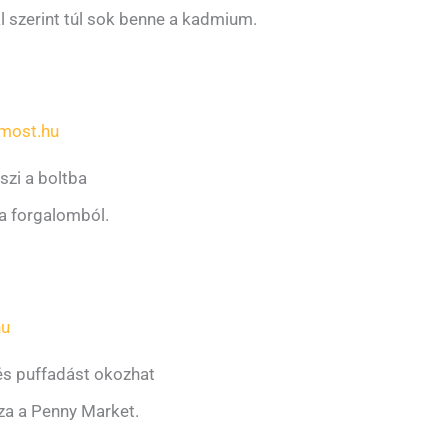
l szerint túl sok benne a kadmium.
most.hu
szi a boltba
 a forgalomból.
hu
és puffadást okozhat
sza a Penny Market.