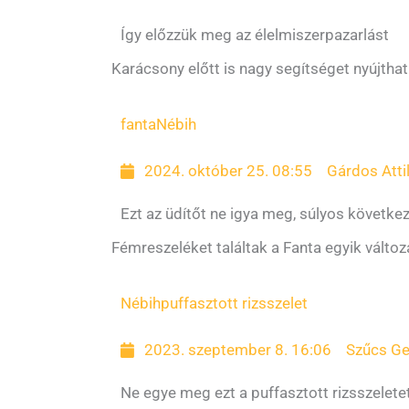
Így előzzük meg az élelmiszerpazarlást
Karácsony előtt is nagy segítséget nyújtha
fanta
Nébih
2024. október 25. 08:55
Gárdos Atti
Ezt az üdítőt ne igya meg, súlyos követke
Fémreszeléket találtak a Fanta egyik változ
Nébih
puffasztott rizsszelet
2023. szeptember 8. 16:06
Szűcs Ge
Ne egye meg ezt a puffasztott rizsszeletet