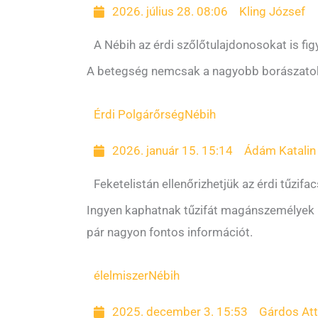
2026. július 28. 08:06
Kling József
A Nébih az érdi szőlőtulajdonosokat is fig
A betegség nemcsak a nagyobb borászatokat 
Érdi Polgárőrség
Nébih
2026. január 15. 15:14
Ádám Katalin
Feketelistán ellenőrizhetjük az érdi tűzifa
Ingyen kaphatnak tűzifát magánszemélyek i
pár nagyon fontos információt.
élelmiszer
Nébih
2025. december 3. 15:53
Gárdos Att