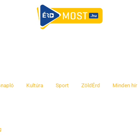
snapló
Kultúra
Sport
ZöldÉrd
Minden hír
g