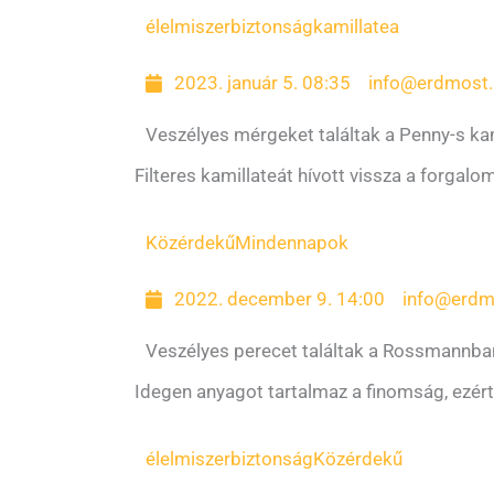
élelmiszerbiztonság
kamillatea
2023. január 5. 08:35
info@erdmost.
Veszélyes mérgeket találtak a Penny-s ka
Filteres kamillateát hívott vissza a forgal
Közérdekű
Mindennapok
2022. december 9. 14:00
info@erdm
Veszélyes perecet találtak a Rossmannba
Idegen anyagot tartalmaz a finomság, ezért 
élelmiszerbiztonság
Közérdekű