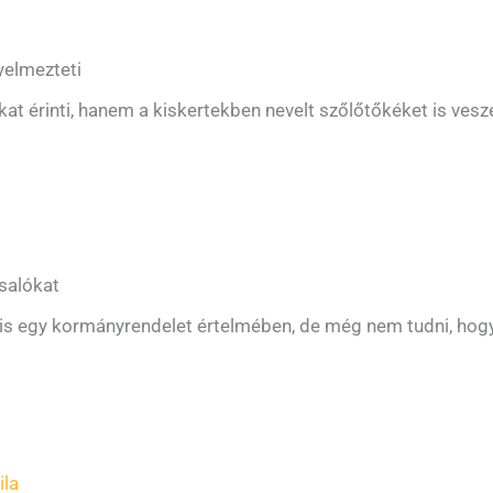
yelmezteti
érinti, hanem a kiskertekben nevelt szőlőtőkéket is veszé
csalókat
s egy kormányrendelet értelmében, de még nem tudni, hogya
ila