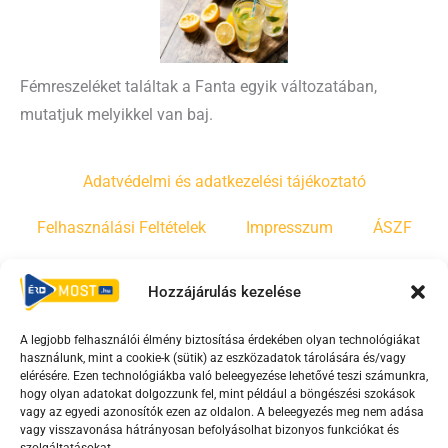
Fémreszeléket találtak a Fanta egyik változatában,
mutatjuk melyikkel van baj.
Adatvédelmi és adatkezelési tájékoztató
Felhasználási Feltételek
Impresszum
ÁSZF
Irányelvek
Moderálási szabályzat
Hozzájárulás kezelése
A legjobb felhasználói élmény biztosítása érdekében olyan technológiákat
F
Y
T
használunk, mint a cookie-k (sütik) az eszközadatok tárolására és/vagy
a
o
i
elérésére. Ezen technológiákba való beleegyezése lehetővé teszi számunkra,
c
u
k
hogy olyan adatokat dolgozzunk fel, mint például a böngészési szokások
vagy az egyedi azonosítók ezen az oldalon. A beleegyezés meg nem adása
e
t
t
vagy visszavonása hátrányosan befolyásolhat bizonyos funkciókat és