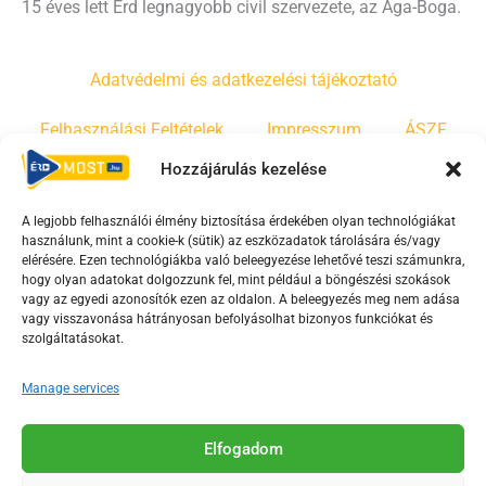
15 éves lett Érd legnagyobb civil szervezete, az Ága-Boga.
Adatvédelmi és adatkezelési tájékoztató
Felhasználási Feltételek
Impresszum
ÁSZF
Hozzájárulás kezelése
Irányelvek
Moderálási szabályzat
A legjobb felhasználói élmény biztosítása érdekében olyan technológiákat
használunk, mint a cookie-k (sütik) az eszközadatok tárolására és/vagy
F
Y
T
elérésére. Ezen technológiákba való beleegyezése lehetővé teszi számunkra,
a
o
i
hogy olyan adatokat dolgozzunk fel, mint például a böngészési szokások
vagy az egyedi azonosítók ezen az oldalon. A beleegyezés meg nem adása
c
u
k
vagy visszavonása hátrányosan befolyásolhat bizonyos funkciókat és
e
t
t
szolgáltatásokat.
b
u
o
o
b
k
Manage services
o
e
Az Érd Média médiaszolgáltatási tevékenységét a
k
-
Elfogadom
Médiatanács a Magyar Média Mecenatúra program
-
s
keretében támogatja.