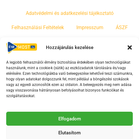
Adatvédelmi és adatkezelési tájékoztató
Felhasználási Feltételek
Impresszum
ÁSZF
Irányelvek
Moderálási szabályzat
Hozzájárulás kezelése
A legjobb felhasználói élmény biztosítása érdekében olyan technológiákat
F
Y
T
használunk, mint a cookie-k (sütik) az eszközadatok tárolására és/vagy
a
o
i
elérésére. Ezen technológiákba való beleegyezése lehetővé teszi számunkra,
c
u
k
hogy olyan adatokat dolgozzunk fel, mint például a böngészési szokások
vagy az egyedi azonosítók ezen az oldalon. A beleegyezés meg nem adása
e
t
t
vagy visszavonása hátrányosan befolyásolhat bizonyos funkciókat és
b
u
o
szolgáltatásokat.
o
b
k
o
e
Az Érd Média médiaszolgáltatási tevékenységét a
k
-
Elfogadom
Médiatanács a Magyar Média Mecenatúra program
-
s
keretében támogatja.
Elutasítom
s
q