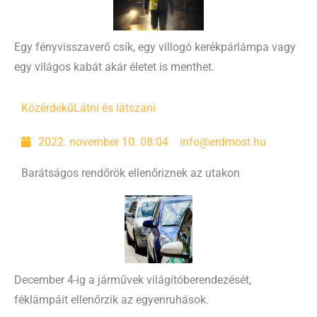
Egy fényvisszaverő csík, egy villogó kerékpárlámpa vagy
egy világos kabát akár életet is menthet.
Közérdekű
Látni és látszani
2022. november 10. 08:04
info@erdmost.hu
Barátságos rendőrök ellenőriznek az utakon
December 4-ig a járművek világítóberendezését,
féklámpáit ellenőrzik az egyenruhások.