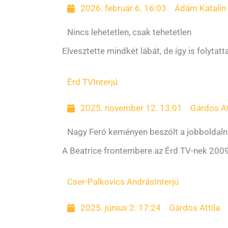
2026. február 6. 16:03
Ádám Katalin
Nincs lehetetlen, csak tehetetlen
Elvesztette mindkét lábát, de így is folyta
Érd TV
Interjú
2025. november 12. 13:01
Gárdos At
Nagy Feró keményen beszólt a jobboldaln
A Beatrice frontembere az Érd TV-nek 2009-
Cser-Palkovics András
Interjú
2025. június 2. 17:24
Gárdos Attila