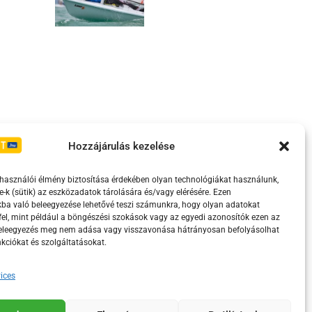
Irányelvek
Moderálási szabályzat
Hozzájárulás kezelése
lhasználói élmény biztosítása érdekében olyan technológiákat használunk,
e-k (sütik) az eszközadatok tárolására és/vagy elérésére. Ezen
ba való beleegyezése lehetővé teszi számunkra, hogy olyan adatokat
el, mint például a böngészési szokások vagy az egyedi azonosítók ezen az
beleegyezés meg nem adása vagy visszavonása hátrányosan befolyásolhat
kciókat és szolgáltatásokat.
ices
eretében támogatja.