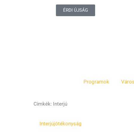
ÉRDI ÚJSÁG
Programok
Váro
Címkék: Interjú
Oldal
Oldal
Interjú
jótékonyság