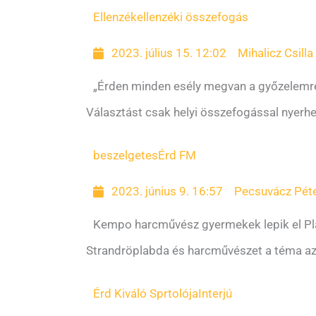
Ellenzék
ellenzéki összefogás
2023. július 15. 12:02
Mihalicz Csilla
„Érden minden esély megvan a győzelemr
Választást csak helyi összefogással nyerh
beszelgetes
Érd FM
2023. június 9. 16:57
Pecsuvácz Pét
Kempo harcművész gyermekek lepik el Pla
Strandröplabda és harcművészet a téma a
Érd Kiváló Sprtolója
Interjú