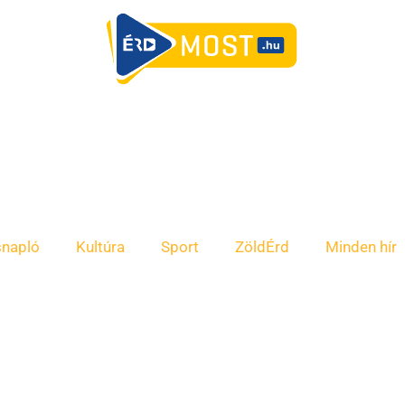
snapló
Kultúra
Sport
ZöldÉrd
Minden hír