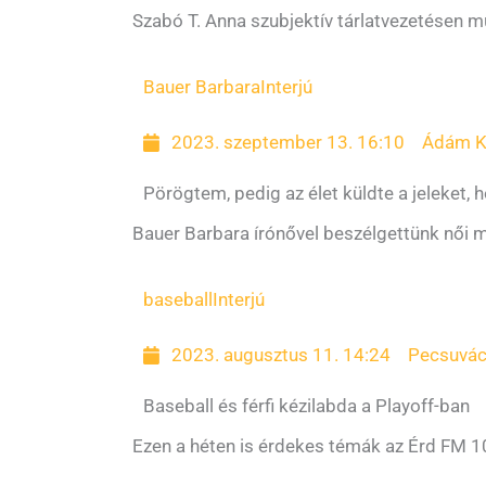
Szabó T. Anna szubjektív tárlatvezetésen mu
Bauer Barbara
Interjú
2023. szeptember 13. 16:10
Ádám K
Pörögtem, pedig az élet küldte a jeleket, 
Bauer Barbara írónővel beszélgettünk női min
baseball
Interjú
2023. augusztus 11. 14:24
Pecsuvác
Baseball és férfi kézilabda a Playoff-ban
Ezen a héten is érdekes témák az Érd FM 