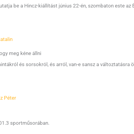
tatja be a Hincz-kiállítást június 22-én, szombaton este az 
atalin
hogy meg kéne állni
tákról és sorsokról, és arról, van-e sansz a változtatásra ö
z Péter
101.3 sportműsorában.