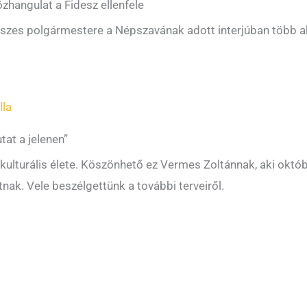
hangulat a Fidesz ellenfele
szes polgármestere a Népszavának adott interjúban több aktu
lla
at a jelenen”
 kulturális élete. Köszönhető ez Vermes Zoltánnak, aki okt
nak. Vele beszélgettünk a további terveiről.