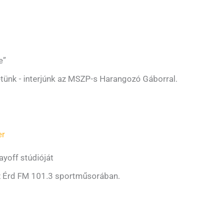
e”
etünk - interjúnk az MSZP-s Harangozó Gáborral.
er
yoff stúdióját
z Érd FM 101.3 sportműsorában.