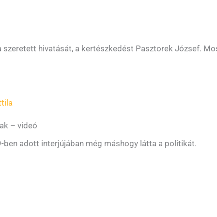
tta szeretett hivatását, a kertészkedést Pasztorek József. M
tila
ak – videó
ben adott interjújában még máshogy látta a politikát.