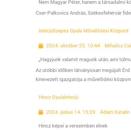
Nem Magyar Péter, hanem a társadalmi köz
Cser-Palkovics András, Székesfehérvár fide
Interjú
Szepes Gyula Művelődési Központ
2024. október 25. 10:44
Mihalicz Csi
„Hagyjunk valamit magunk után, ami túlmut
Az utóbbi időben látványosan megújult Érd
kinevezett igazgatója a művelődési központ
Hincz Gyula
Interjú
2024. június 14. 15:29
Ádám Katalin
Hincz képei a verseimben élnek