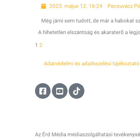
2023. május 12. 16:24
Pecsuvácz Pé
Még járni sem tudott, de már a habokat sze
A hihetetlen elszántság és akaraterő a legj
1
2
Adatvédelmi és adatkezelési tájékoztató
F
Y
T
a
o
i
c
u
k
e
t
t
b
u
o
o
b
k
o
e
Az Érd Média médiaszolgáltatási tevékenys