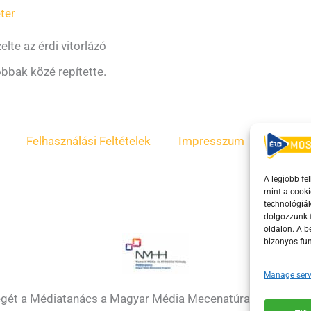
ter
lte az érdi vitorlázó
obbak közé repítette.
Felhasználási Feltételek
Impresszum
ÁSZF
A legjobb fe
mint a cooki
technológiák
dolgozzunk f
oldalon. A 
bizonyos fun
Manage serv
égét a Médiatanács a Magyar Média Mecenatúra program k