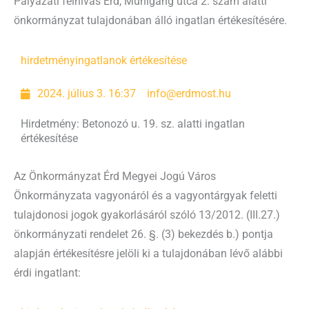
Pályázati felhívás Érd, Mühlgang utca 2. szám alatti
önkormányzat tulajdonában álló ingatlan értékesítésére.
hirdetmény
ingatlanok értékesítése
2024. július 3. 16:37
info@erdmost.hu
Hirdetmény: Betonozó u. 19. sz. alatti ingatlan
értékesítése
Az Önkormányzat Érd Megyei Jogú Város
Önkormányzata vagyonáról és a vagyontárgyak feletti
tulajdonosi jogok gyakorlásáról szóló 13/2012. (III.27.)
önkormányzati rendelet 26. §. (3) bekezdés b.) pontja
alapján értékesítésre jelöli ki a tulajdonában lévő alábbi
érdi ingatlant: