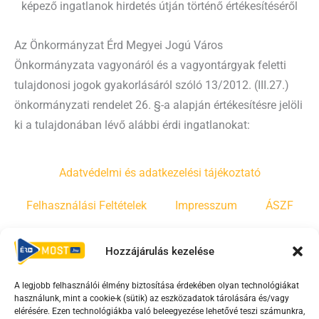
képező ingatlanok hirdetés útján történő értékesítéséről
Az Önkormányzat Érd Megyei Jogú Város
Önkormányzata vagyonáról és a vagyontárgyak feletti
tulajdonosi jogok gyakorlásáról szóló 13/2012. (III.27.)
önkormányzati rendelet 26. §-a alapján értékesítésre jelöli
ki a tulajdonában lévő alábbi érdi ingatlanokat:
Adatvédelmi és adatkezelési tájékoztató
Felhasználási Feltételek
Impresszum
ÁSZF
Irányelvek
Moderálási szabályzat
Hozzájárulás kezelése
A legjobb felhasználói élmény biztosítása érdekében olyan technológiákat
F
Y
T
használunk, mint a cookie-k (sütik) az eszközadatok tárolására és/vagy
a
o
i
elérésére. Ezen technológiákba való beleegyezése lehetővé teszi számunkra,