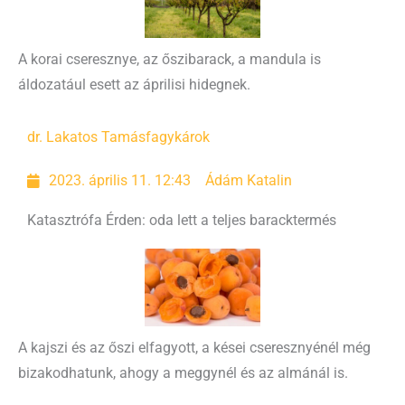
A korai cseresznye, az őszibarack, a mandula is
áldozatául esett az áprilisi hidegnek.
dr. Lakatos Tamás
fagykárok
2023. április 11. 12:43
Ádám Katalin
Katasztrófa Érden: oda lett a teljes baracktermés
A kajszi és az őszi elfagyott, a kései cseresznyénél még
bizakodhatunk, ahogy a meggynél és az almánál is.