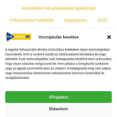
Adatvédelmi és adatkezelési tájékoztató
Felhasználási Feltételek
Impresszum
ÁSZF
Irányelvek
Moderálási szabályzat
Hozzájárulás kezelése
A legjobb felhasználói élmény biztosítása érdekében olyan technológiákat
F
Y
T
használunk, mint a cookie-k (sütik) az eszközadatok tárolására és/vagy
a
o
i
elérésére. Ezen technológiákba való beleegyezése lehetővé teszi számunkra,
c
u
k
hogy olyan adatokat dolgozzunk fel, mint például a böngészési szokások
vagy az egyedi azonosítók ezen az oldalon. A beleegyezés meg nem adása
e
t
t
vagy visszavonása hátrányosan befolyásolhat bizonyos funkciókat és
b
u
o
szolgáltatásokat.
o
b
k
o
e
Az Érd Média médiaszolgáltatási tevékenységét a
k
-
Elfogadom
Médiatanács a Magyar Média Mecenatúra program
-
s
keretében támogatja.
Elutasítom
s
q