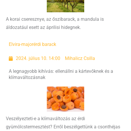
A korai cseresznye, az őszibarack, a mandula is
áldozatául esett az áprilisi hidegnek.
Elvira-major
érdi barack
2024. július 10. 14:00
Mihalicz Csilla
A legnagyobb kihívás: ellenállni a kártevőknek és a
klímaváltozásnak
Veszélyezteti-e a klímaváltozás az érdi
gyümölcstermesztést? Erről beszélgettünk a csonthéjas