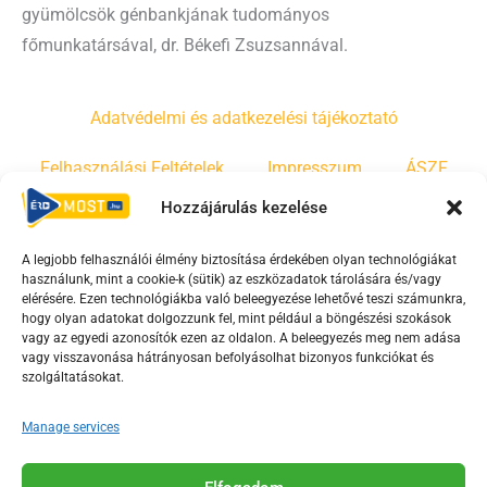
gyümölcsök génbankjának tudományos
főmunkatársával, dr. Békefi Zsuzsannával.
Adatvédelmi és adatkezelési tájékoztató
Felhasználási Feltételek
Impresszum
ÁSZF
Hozzájárulás kezelése
Irányelvek
Moderálási szabályzat
A legjobb felhasználói élmény biztosítása érdekében olyan technológiákat
használunk, mint a cookie-k (sütik) az eszközadatok tárolására és/vagy
F
Y
T
elérésére. Ezen technológiákba való beleegyezése lehetővé teszi számunkra,
a
o
i
hogy olyan adatokat dolgozzunk fel, mint például a böngészési szokások
vagy az egyedi azonosítók ezen az oldalon. A beleegyezés meg nem adása
c
u
k
vagy visszavonása hátrányosan befolyásolhat bizonyos funkciókat és
e
t
t
szolgáltatásokat.
b
u
o
o
b
k
Manage services
o
e
Az Érd Média médiaszolgáltatási tevékenységét a