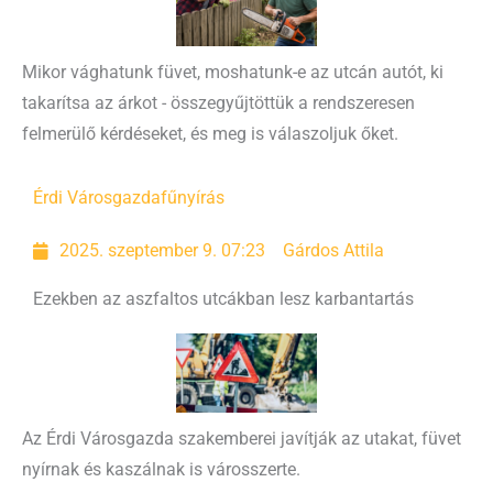
Mikor vághatunk füvet, moshatunk-e az utcán autót, ki
takarítsa az árkot - összegyűjtöttük a rendszeresen
felmerülő kérdéseket, és meg is válaszoljuk őket.
Érdi Városgazda
fűnyírás
2025. szeptember 9. 07:23
Gárdos Attila
Ezekben az aszfaltos utcákban lesz karbantartás
Az Érdi Városgazda szakemberei javítják az utakat, füvet
nyírnak és kaszálnak is városszerte.