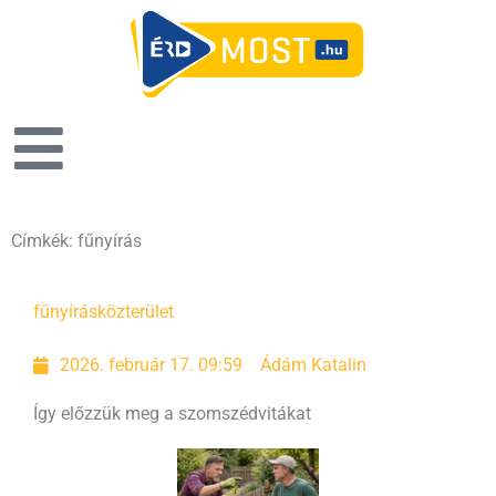
Címkék: fűnyírás
Oldal
Oldal
Oldal
Oldal
fűnyírás
közterület
2026. február 17. 09:59
Ádám Katalin
Így előzzük meg a szomszédvitákat