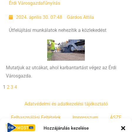
Érdi Városgazda
fűnyírás
2024. április 30. 07:48
Gárdos Attila
Útfelújítási munkálatok nehezítik a közlekedést
Mutatjuk az utcákat, ahol karbantartást végez az Érdi
Városgazda.
1
2
3
4
Adatvédelmi és adatkezelési tájékoztató
Felhasználási Feltételek
Impresszum
ÁSZF
Hozzájárulás kezelése
Irányelvek
Moderálási szabályzat