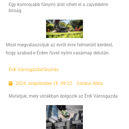
Egy komolyabb fűnyíró árát viheti el a zajvédelmi
bírság
Most megválaszoljuk az évről évre felmerülő kérdést,
hogy szabad-e Érden füvet nyírni vasárnap délután.
Érdi Városgazda
fűnyírás
2024. szeptember 18. 09:22
Gárdos Attila
Mutatjuk, mely utcákban dolgozik az Érdi Városgazda