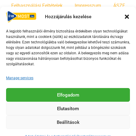
Felhasználási Feltételek
Impresszum
ÁSZF
Hozzájárulás kezelése
Irányelvek
Moderálási szabályzat
A legjobb felhasználói élmény biztosítása érdekében olyan technológiákat
használunk, mint a cookie-k (sütik) az eszközadatok tárolására és/vagy
F
Y
T
elérésére. Ezen technológiákba való beleegyezése lehetővé teszi számunkra,
hogy olyan adatokat dolgozzunk fel, mint például a böngészési szokások
a
o
i
vagy az egyedi azonosítók ezen az oldalon. A beleegyezés meg nem adása
c
u
k
vagy visszavonása hátrányosan befolyásolhat bizonyos funkciókat és
e
t
t
szolgáltatásokat.
b
u
o
Manage services
o
b
k
o
e
Az Érd Média médiaszolgáltatási tevékenységét a
k
-
Elfogadom
Médiatanács a Magyar Média Mecenatúra program
-
s
keretében támogatja.
Elutasítom
s
q
q
u
Beállítások
u
a
2018-2026. © Minden jog fenntartva, Érd Megyei Jogú Város
a
r
Polgármesteri Hivatal Média Osztálya