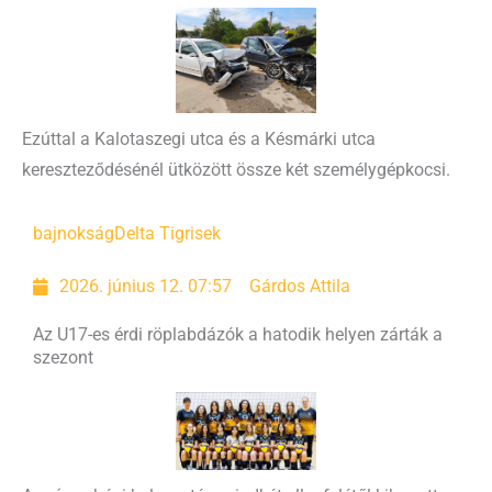
Ezúttal a Kalotaszegi utca és a Késmárki utca
kereszteződésénél ütközött össze két személygépkocsi.
bajnokság
Delta Tigrisek
2026. június 12. 07:57
Gárdos Attila
Az U17-es érdi röplabdázók a hatodik helyen zárták a
szezont