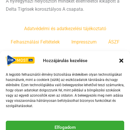
A nyíregyházi helyosztón mindkét ellenfelétől kikapott a
Delta Tigrisek korosztályos A csapata.
Adatvédelmi és adatkezelési tájékoztató
Felhasználási Feltételek
Impresszum
ÁSZF
Irányelvek
Moderálási szabályzat
Hozzájárulás kezelése
A legjobb felhasználói élmény biztosítása érdekében olyan technológiákat
F
Y
T
használunk, mint a cookie-k (sütik) az eszközadatok tárolására és/vagy
a
o
i
elérésére. Ezen technológiákba való beleegyezése lehetővé teszi számunkra,
c
u
k
hogy olyan adatokat dolgozzunk fel, mint például a böngészési szokások
vagy az egyedi azonosítók ezen az oldalon. A beleegyezés meg nem adása
e
t
t
vagy visszavonása hátrányosan befolyásolhat bizonyos funkciókat és
b
u
o
szolgáltatásokat.
o
b
k
o
e
Az Érd Média médiaszolgáltatási tevékenységét a
k
-
Elfogadom
Médiatanács a Magyar Média Mecenatúra program