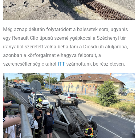
Még aznap délután folytatódott a balesetek sora, ugyanis
egy Renault Clio típusú személygépkocsi a Széchenyi tér
irányából szeretett volna behajtani a Diósdi úti aluljáróba,
azonban a körforgalmat elhagyva felborult, a
szerencsétlenség okairól
ITT
számoltunk be részletesen.