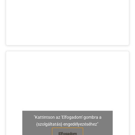
"Kattintson az 'Elfogadom' gombra a
{szolgáltatás} engedélyezéséhez"
Elfogadom