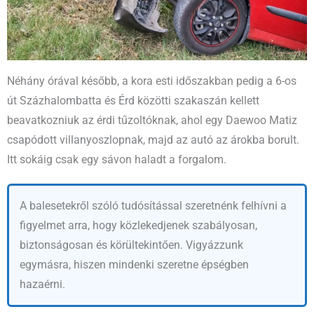
Néhány órával később, a kora esti időszakban pedig a 6-os
út Százhalombatta és Érd közötti szakaszán kellett
beavatkozniuk az érdi tűzoltóknak, ahol egy Daewoo Matiz
csapódott villanyoszlopnak, majd az autó az árokba borult.
Itt sokáig csak egy sávon haladt a forgalom.
A balesetekről szóló tudósítással szeretnénk felhívni a
figyelmet arra, hogy közlekedjenek szabályosan,
biztonságosan és körültekintően. Vigyázzunk
egymásra, hiszen mindenki szeretne épségben
hazaérni.