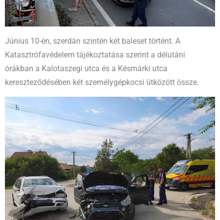
Június 10-én, szerdán szintén két baleset történt. A
Katasztrófavédelem tájékoztatása szerint a délutáni
órákban a Kalotaszegi utca és a Késmárki utca
kereszteződésében két személygépkocsi ütközött össze.