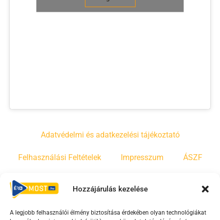
Adatvédelmi és adatkezelési tájékoztató
Felhasználási Feltételek
Impresszum
ÁSZF
Irányelvek
Moderálási szabályzat
Hozzájárulás kezelése
A legjobb felhasználói élmény biztosítása érdekében olyan technológiákat
F
Y
T