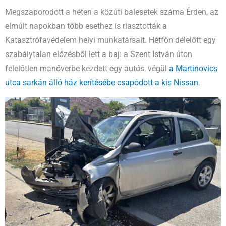
Megszaporodott a héten a közúti balesetek száma Érden, az
elmúlt napokban több esethez is riasztották a
Katasztrófavédelem helyi munkatársait. Hétfőn délelőtt egy
szabálytalan előzésből lett a baj: a Szent István úton
felelőtlen manőverbe kezdett egy autós, végül
a Martinovics
utca sarkán álló ház kerítésébe csapódott a kis Nissan
.