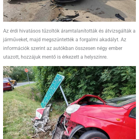
Az érdi hivatásos tűzoltók áramtalanították és átvizsgálták a
járműveket, majd megszüntették a forgalmi akadályt. Az
információk szerint az autókban összesen négy ember
utazott, hozzájuk mentő is érkezett a helyszínre.