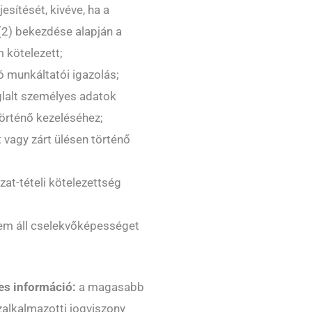
sítését, kivéve, ha a
(2) bekezdése alapján a
 kötelezett;
ó munkáltatói igazolás;
glalt személyes adatok
történő kezeléséhez;
t vagy zárt ülésen történő
zat-tételi kötelezettség
nem áll cselekvőképességet
es információ:
a magasabb
zalkalmazotti jogviszony