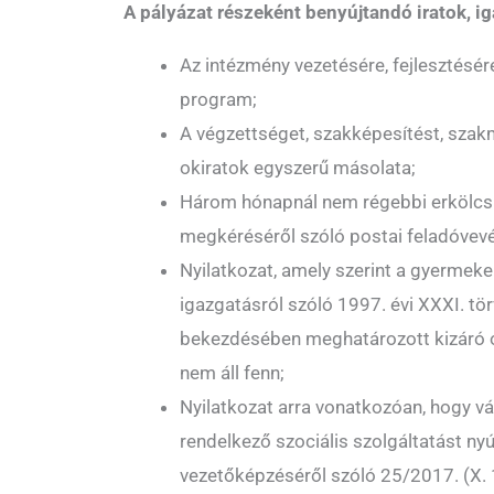
A pályázat részeként benyújtandó iratok, i
Az intézmény vezetésére, fejlesztésé
program;
A végzettséget, szakképesítést, szak
okiratok egyszerű másolata;
Három hónapnál nem régebbi erkölcsi 
megkéréséről szóló postai feladóvev
Nyilatkozat, amely szerint a gyermek
igazgatásról szóló 1997. évi XXXI. tör
bekezdésében meghatározott kizáró 
nem áll fenn;
Nyilatkozat arra vonatkozóan, hogy vá
rendelkező szociális szolgáltatást ny
vezetőképzéséről szóló 25/2017. (X. 