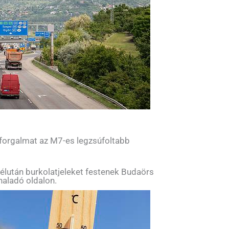
 forgalmat az M7-es legzsúfoltabb
élután burkolatjeleket festenek Budaörs
haladó oldalon.