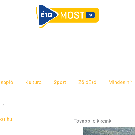
snapló
Kultúra
Sport
ZöldÉrd
Minden hír
je
st.hu
További cikkeink