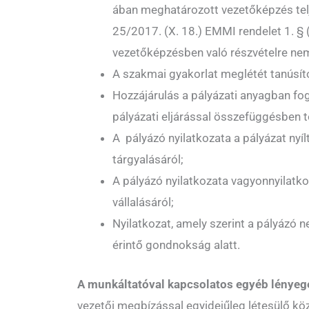
ában meghatározott vezetőképzés telje
25/2017. (X. 18.) EMMI rendelet 1. § 
vezetőképzésben való részvételre nem
A szakmai gyakorlat meglétét tanúsít
Hozzájárulás a pályázati anyagban fo
pályázati eljárással összefüggésben 
A pályázó nyilatkozata a pályázat nyíl
tárgyalásáról;
A pályázó nyilatkozata vagyonnyilatko
vállalásáról;
Nyilatkozat, amely szerint a pályázó 
érintő gondnokság alatt.
A munkáltatóval kapcsolatos egyéb lényeg
vezetői megbízással egyidejűleg létesülő kö