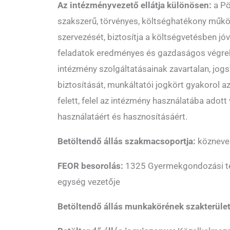
Az intézményvezető ellátja különösen:
a P
szakszerű, törvényes, költséghatékony műk
szervezését, biztosítja a költségvetésben j
feladatok eredményes és gazdaságos végreh
intézmény szolgáltatásainak zavartalan, jogsz
biztosítását, munkáltatói jogkört gyakorol a
felett, felel az intézmény használatába adot
használatáért és hasznosításáért.
Betöltendő állás szakmacsoportja:
közneve
FEOR besorolás:
1325 Gyermekgondozási te
egység vezetője
Betöltendő állás munkakörének szakterüle