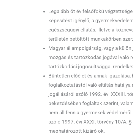
Legalább öt év felsőfokú végzettsége
képesítést igénylő, a gyermekvédelem, 
egészségügyi ellátás, illetve a közne
területén betöltött munkakörben szer
Magyar állampolgárság, vagy a külön 
mozgás és tartózkodás jogával való r
tartózkodási jogosultsággal rendelke
Büntetlen előélet és annak igazolása, 
foglalkoztatástól való eltiltás hatálya
jogállásáról szóló 1992. évi XXXIII. tö
bekezdésében foglaltak szerint, vala
nem áll fenn a gyermekek védelméről 
szóló 1997. évi XXXI. törvény 10/A. 
meghatározott kizáró ok.