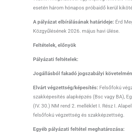
esetén három hónapos próbaidő kerül kiköté
A pályázat elbírálásának határideje:
Érd Meg
Közgyűlésének 2026. május havi ülése.
Feltételek, előnyök
Pályázati feltételek:
Jogállásból fakadó jogszabályi követelmé
Elvárt végzettség/képesítés:
Felsőfokú végz
szakképesítés alapképzés (Bsc vagy BA), E
(IV. 30.) NM rend 2. melléklet I. Rész I. Alape
felsőfokú végzettség és szakképzettség.
Egyéb pályázati feltétel meghatározása: