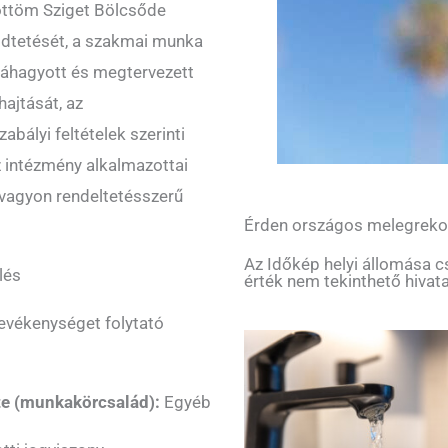
öttöm Sziget Bölcsőde
ödtetését, a szakmai munka
óváhagyott és megtervezett
ajtását, az
abályi feltételek szerinti
z intézmény alkalmazottai
t vagyon rendeltetésszerű
Érden országos melegreko
Az Időkép helyi állomása c
lés
érték nem tekinthető hivat
vékenységet folytató
te (munkakörcsalád):
Egyéb