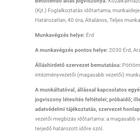
Betöltendő állás jogviszonya:
Közalkalmazo
(Kjt.) Foglalkoztatás időtartama, munkaideje
Határozatlan, 40 óra, Általános, Teljes munka
Munkavégzés helye:
Érd
A munkavégzés pontos helye:
2030 Érd, Ara
Álláshirdető szervezet bemutatása:
Pöttöm 
intézményvezetői (magasabb vezetői) munk
A munkáltatóval, állással kapcsolatos egyé
jogviszony létesítés feltételei; próbaidő; il
adatvédelmi tájékoztatás, szervezet honlap
vezetői megbízás időtartama: a magasabb v
terjedő határozott időre szól.