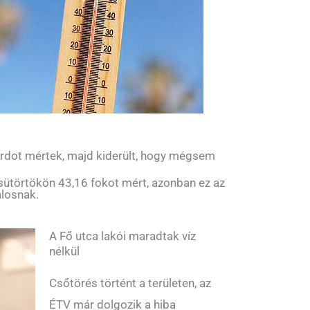
rdot mértek, majd kiderült, hogy mégsem
sütörtökön 43,16 fokot mért, azonban ez az
alosnak.
A Fő utca lakói maradtak víz
nélkül
Csőtörés történt a területen, az
ÉTV már dolgozik a hiba