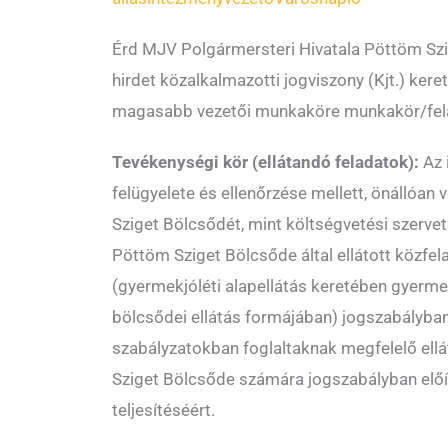
Érd MJV Polgármersteri Hivatala Pöttöm Szi
hirdet közalkalmazotti jogviszony (Kjt.) ker
magasabb vezetői munkaköre munkakör/fela
Tevékenységi kör (ellátandó feladatok):
Az 
felügyelete és ellenőrzése mellett, önállóan 
Sziget Bölcsődét, mint költségvetési szervet
Pöttöm Sziget Bölcsőde által ellátott közfel
(gyermekjóléti alapellátás keretében gyerme
bölcsődei ellátás formájában) jogszabályban,
szabályzatokban foglaltaknak megfelelő ellá
Sziget Bölcsőde számára jogszabályban előí
teljesítéséért.