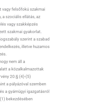
t vagy felsőfokú szakmai
a szociális ellátás, az
velés vagy szakképzés
zett szakmai gyakorlat.
jogszabály szerint a szabad
endelkezés, illetve huzamos
zés.
hogy nem áll a
 alatt a közalkalmazottak
rvény 20.§ (4)-(5)
mint a pályázóval szemben
és a gyámügyi igazgatásról
§ (1) bekezdésében