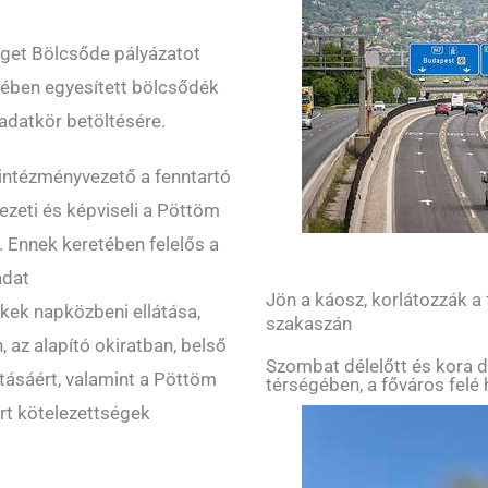
get Bölcsőde pályázatot
etében egyesített bölcsődék
datkör betöltésére.
intézményvezető a fenntartó
vezeti és képviseli a Pöttöm
. Ennek keretében felelős a
adat
Jön a káosz, korlátozzák a
kek napközbeni ellátása,
szakaszán
 az alapító okiratban, belső
Szombat délelőtt és kora d
tásáért, valamint a Pöttöm
térségében, a főváros felé 
rt kötelezettségek