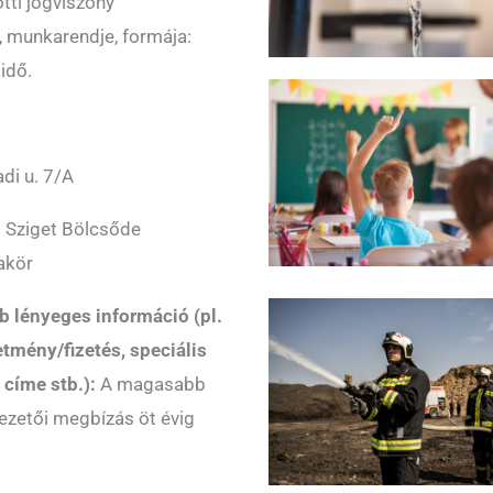
tti jogviszony
, munkarendje, formája:
idő.
di u. 7/A
Sziget Bölcsőde
akör
b lényeges információ (pl.
letmény/fizetés, speciális
 címe stb.):
A magasabb
ezetői megbízás öt évig