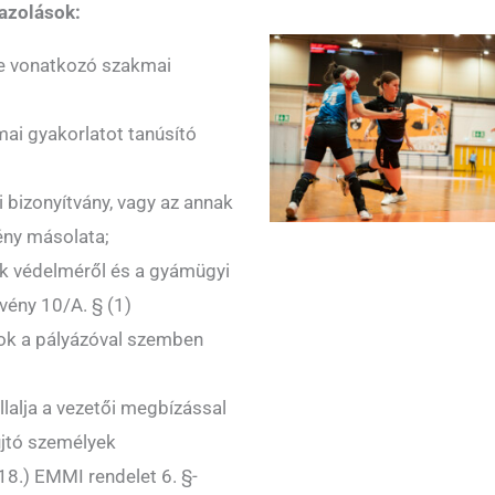
gazolások:
re vonatkozó szakmai
mai gyakorlatot tanúsító
bizonyítvány, vagy az annak
ény másolata;
ek védelméről és a gyámügyi
vény 10/A. § (1)
ok a pályázóval szemben
llalja a vezetői megbízással
újtó személyek
18.) EMMI rendelet 6. §-