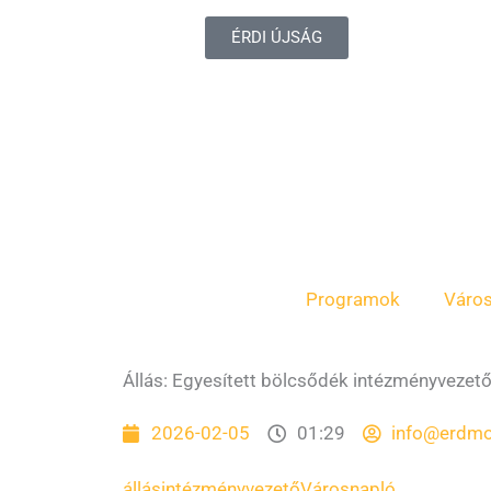
ÉRDI ÚJSÁG
Programok
Váro
Állás: Egyesített bölcsődék intézményvezető
2026-02-05
01:29
info@erdmo
állás
intézményvezető
Városnapló