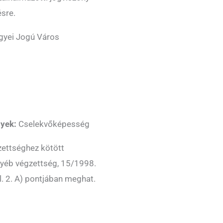
sre.
yei Jogú Város
nyek:
Cselekvőképesség
ettséghez kötött
gyéb végzettség, 15/1998.
ll. 2. A) pontjában meghat.