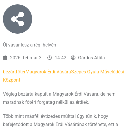
Új vásár lesz a régi helyén
2026. február 3.
14:42
Gárdos Attila
bezárt
főtér
Magyarok Érdi Vására
Szepes Gyula Művelődési
Központ
Végleg bezárta kapuit a Magyarok Érdi Vására, de nem
maradnak főtéri forgatag nélkül az érdiek.
Több mint másfél évtizedes múlttal úgy tűnik, hogy
befejeződött a Magyarok Érdi Vásárának története, ezt a