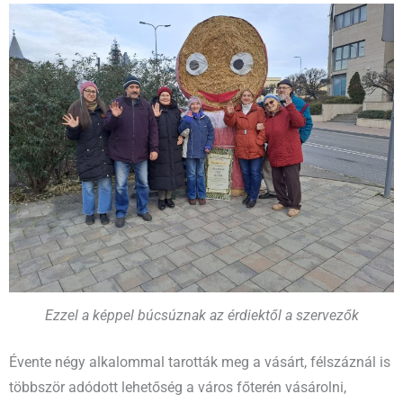
Ezzel a képpel búcsúznak az érdiektől a szervezők
Évente négy alkalommal tarották meg a vásárt, félszáznál is
többször adódott lehetőség a város főterén vásárolni,