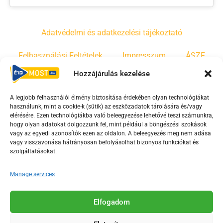
Adatvédelmi és adatkezelési tájékoztató
Felhasználási Feltételek
Impresszum
ÁSZF
Hozzájárulás kezelése
Irányelvek
Moderálási szabályzat
A legjobb felhasználói élmény biztosítása érdekében olyan technológiákat
használunk, mint a cookie-k (sütik) az eszközadatok tárolására és/vagy
F
Y
T
elérésére. Ezen technológiákba való beleegyezése lehetővé teszi számunkra,
a
o
i
hogy olyan adatokat dolgozzunk fel, mint például a böngészési szokások
vagy az egyedi azonosítók ezen az oldalon. A beleegyezés meg nem adása
c
u
k
vagy visszavonása hátrányosan befolyásolhat bizonyos funkciókat és
e
t
t
szolgáltatásokat.
b
u
o
o
b
k
Manage services
o
e
Az Érd Média médiaszolgáltatási tevékenységét a
k
-
Elfogadom
Médiatanács a Magyar Média Mecenatúra program
-
s
keretében támogatja.