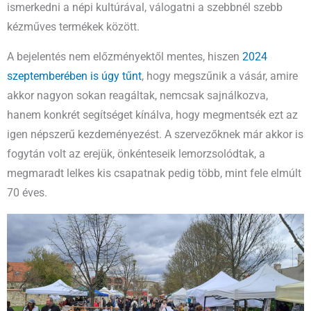
ismerkedni a népi kultúrával, válogatni a szebbnél szebb
kézműves termékek között.
A bejelentés nem előzményektől mentes, hiszen
2024
szeptemberében is úgy tűnt
, hogy megszűnik a vásár, amire
akkor nagyon sokan reagáltak, nemcsak sajnálkozva,
hanem konkrét segítséget kínálva, hogy megmentsék ezt az
igen népszerű kezdeményezést. A szervezőknek már akkor is
fogytán volt az erejük, önkénteseik lemorzsolódtak, a
megmaradt lelkes kis csapatnak pedig több, mint fele elmúlt
70 éves.