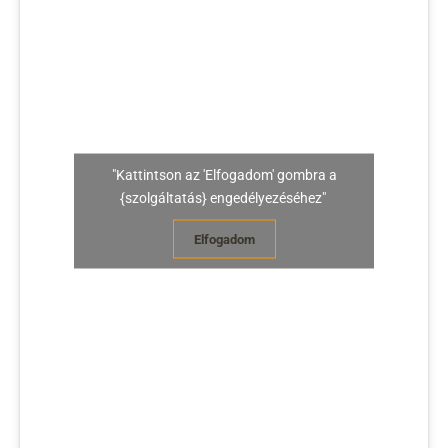
"Kattintson az 'Elfogadom' gombra a
{szolgáltatás} engedélyezéséhez"
Elfogadom