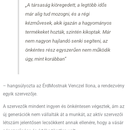
„A társaság kiöregedett, a legtöbb idős
már alig tud mozogni, és a régi
kézművesek, akik igazán a hagyományos
termékeket hozták, szintén kikoptak. Már
nem nagyon hajlandó senki segíteni, az
önkéntes rész egyszerűen nem működik
úgy, mint korábban”
– hangsúlyozta az ÉrdMostnak Venczel Ilona, a rendezvény
egyik szervezője.
A szervezők mindent ingyen és önkéntesen végeztek, ám az
új generációk nem vállalták át a munkát, az aktív szervezői
létszám jelentősen lecsökkent annak ellenére, hogy a vásár