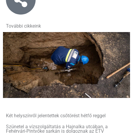
További cikkeink
Két helyszínről jelentettek csőtörést hétfő reggel
Szünetel a vízszolgáltatás a Hajnalka utcában, a
Fehérvári-Pintyőke sarkán is dolgoznak az ÉTV