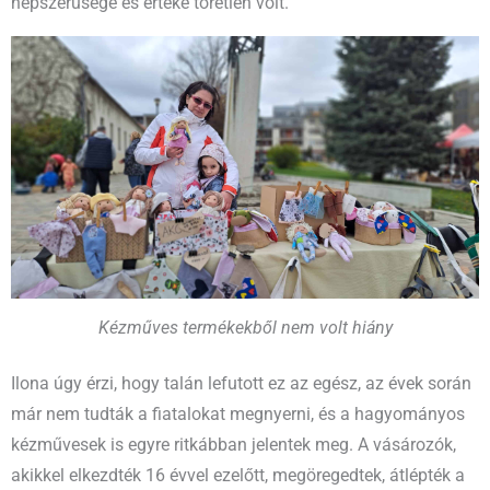
népszerűsége és értéke töretlen volt.
Kézműves termékekből nem volt hiány
Ilona úgy érzi, hogy talán lefutott ez az egész, az évek során
már nem tudták a fiatalokat megnyerni, és a hagyományos
kézművesek is egyre ritkábban jelentek meg. A vásározók,
akikkel elkezdték 16 évvel ezelőtt, megöregedtek, átlépték a