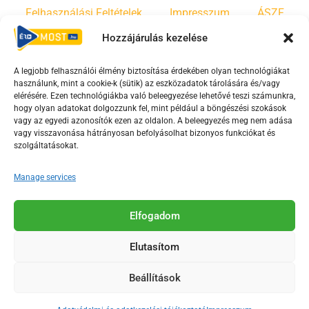
Felhasználási Feltételek
Impresszum
ÁSZF
Hozzájárulás kezelése
Irányelvek
Moderálási szabályzat
A legjobb felhasználói élmény biztosítása érdekében olyan technológiákat
használunk, mint a cookie-k (sütik) az eszközadatok tárolására és/vagy
F
Y
T
elérésére. Ezen technológiákba való beleegyezése lehetővé teszi számunkra,
hogy olyan adatokat dolgozzunk fel, mint például a böngészési szokások
a
o
i
vagy az egyedi azonosítók ezen az oldalon. A beleegyezés meg nem adása
c
u
k
vagy visszavonása hátrányosan befolyásolhat bizonyos funkciókat és
e
t
t
szolgáltatásokat.
b
u
o
Manage services
o
b
k
o
e
Az Érd Média médiaszolgáltatási tevékenységét a
k
-
Elfogadom
Médiatanács a Magyar Média Mecenatúra program
-
s
keretében támogatja.
Elutasítom
s
q
q
u
Beállítások
u
a
2018-2026. © Minden jog fenntartva, Érd Megyei Jogú Város
a
r
Polgármesteri Hivatal Média Osztálya