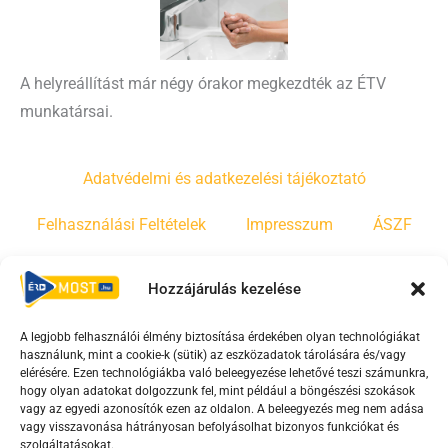
A helyreállítást már négy órakor megkezdték az ÉTV
munkatársai.
Adatvédelmi és adatkezelési tájékoztató
Felhasználási Feltételek
Impresszum
ÁSZF
Irányelvek
Moderálási szabályzat
Hozzájárulás kezelése
A legjobb felhasználói élmény biztosítása érdekében olyan technológiákat
F
Y
T
használunk, mint a cookie-k (sütik) az eszközadatok tárolására és/vagy
a
o
i
elérésére. Ezen technológiákba való beleegyezése lehetővé teszi számunkra,
c
u
k
hogy olyan adatokat dolgozzunk fel, mint például a böngészési szokások
vagy az egyedi azonosítók ezen az oldalon. A beleegyezés meg nem adása
e
t
t
vagy visszavonása hátrányosan befolyásolhat bizonyos funkciókat és
b
u
o
szolgáltatásokat.