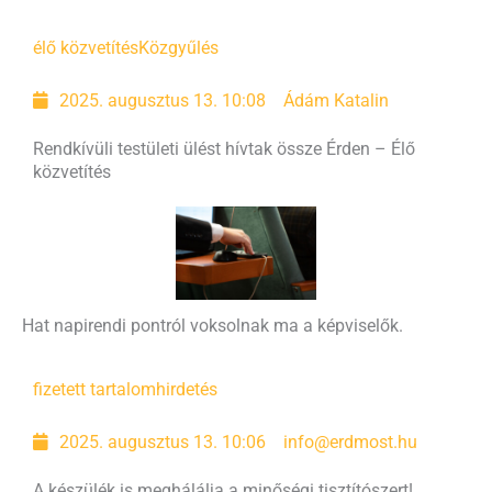
élő közvetítés
Közgyűlés
2025. augusztus 13. 10:08
Ádám Katalin
Rendkívüli testületi ülést hívtak össze Érden – Élő
közvetítés
Hat napirendi pontról voksolnak ma a képviselők.
fizetett tartalom
hirdetés
2025. augusztus 13. 10:06
info@erdmost.hu
A készülék is meghálálja a minőségi tisztítószert!