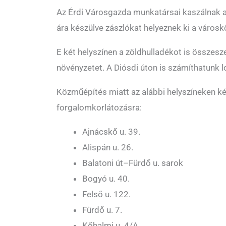
Az Érdi Városgazda munkatársai kaszálnak a
ára készülve zászlókat helyeznek ki a város
E két helyszínen a zöldhulladékot is összesz
növényzetet. A Diósdi úton is számíthatunk l
Közműépítés miatt az alábbi helyszíneken k
forgalomkorlátozásra:
Ajnácskő u. 39.
Alispán u. 26.
Balatoni út–Fürdő u. sarok
Bogyó u. 40.
Felső u. 122.
Fürdő u. 7.
Kőhalmi u. 4/A.