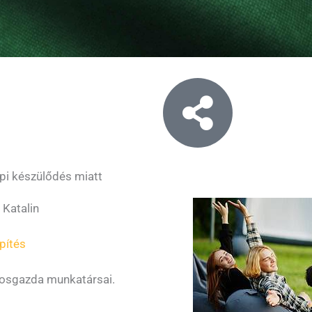
pi készülődés miatt
Katalin
pítés
rosgazda munkatársai.