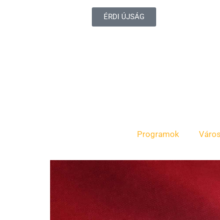
ÉRDI ÚJSÁG
Programok
Váro