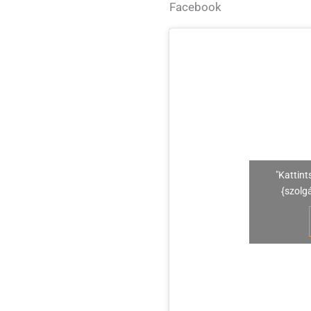
Facebook
"Kattint
{szolg