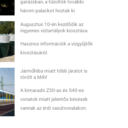
garázsban, a tűzoltók további
három palackot hoztak ki
Augusztus 10-én kezdődik az
ingyenes víztartályok kiosztása
Hasznos információk a vízgyűjtők
kiosztásáról.
Járműhiba miatt több járatot is
törölt a MÁV
A kimaradó Z30-as és S40-es
vonatok miatt jelentős késések
vannak az érdi vasútvonalakon.