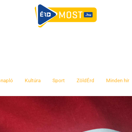
snapló
Kultúra
Sport
ZöldÉrd
Minden hír