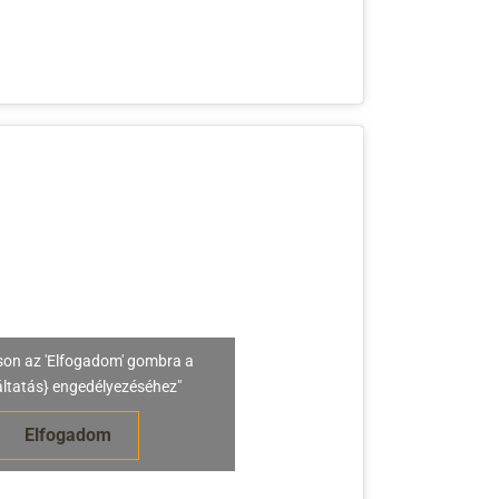
son az 'Elfogadom' gombra a
áltatás} engedélyezéséhez"
Elfogadom