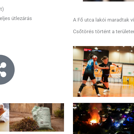
t)
ljes útlezárás
A Fő utca lakói maradtak ví
Csőtörés történt a területe