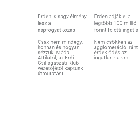
Érden is nagy élmény
Érden adják el a
lesz a
legtöbb 100 millió
napfogyatkozás
forint feletti ingatl
Csak nem mindegy,
Nem csökken az
honnan és hogyan
agglomeráció iránt
nézzük. Mádai
érdeklődés az
Attilától, az Érdi
ingatlanpiacon.
Csillagászati Klub
vezetőjétől kaptunk
útmutatást.