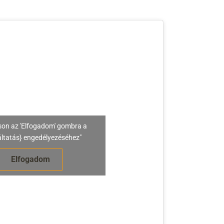
son az 'Elfogadom' gombra a
áltatás} engedélyezéséhez"
Elfogadom