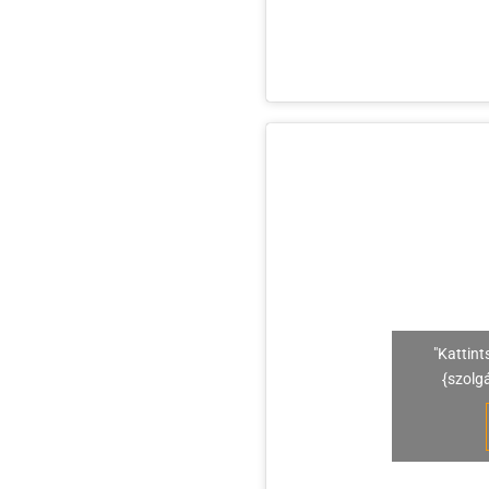
"Kattint
{szolg