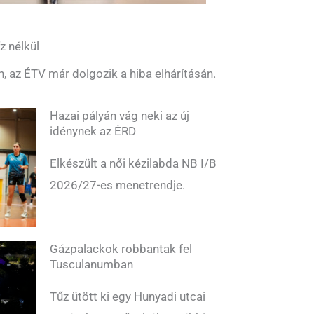
z nélkül
n, az ÉTV már dolgozik a hiba elhárításán.
Hazai pályán vág neki az új
idénynek az ÉRD
Elkészült a női kézilabda NB I/B
2026/27-es menetrendje.
Gázpalackok robbantak fel
Tusculanumban
Tűz ütött ki egy Hunyadi utcai