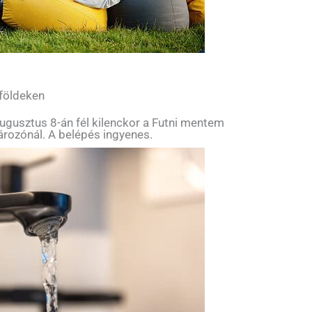
 földeken
ugusztus 8-án fél kilenckor a Futni mentem
tározónál. A belépés ingyenes.