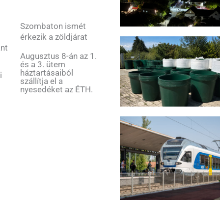
Szombaton ismét
érkezik a zöldjárat
ant
Augusztus 8-án az 1.
és a 3. ütem
háztartásaiból
i
szállítja el a
nyesedéket az ÉTH.