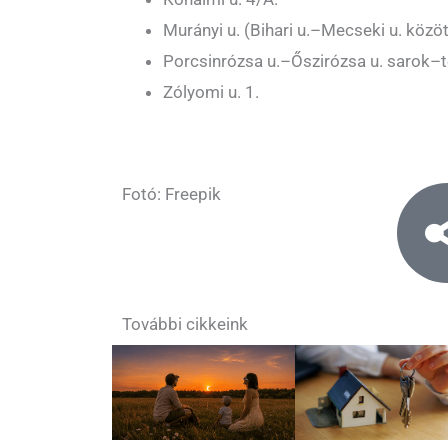
Murányi u. (Bihari u.–Mecseki u. közöt
Porcsinrózsa u.–Őszirózsa u. sarok–te
Zólyomi u. 1.
Fotó: Freepik
További cikkeink