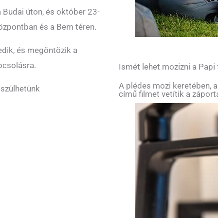
 Budai úton, és október 23-
központban és a Bem téren.
edik, és megöntözik a
ocsolásra.
Ismét lehet mozizni a Papi
A plédes mozi keretében, a
észülhetünk
című filmet vetítik a zápor