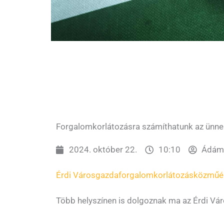
Forgalomkorlátozásra számíthatunk az ünne
2024. október 22.
10:10
Ádám 
Érdi Városgazda
forgalomkorlátozás
közműé
Több helyszínen is dolgoznak ma az Érdi Vá