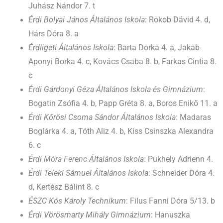
Juhász Nándor 7. t
Érdi Bolyai János Általános Iskola
: Rokob Dávid 4. d,
Hárs Dóra 8. a
Érdligeti Általános Iskola
: Barta Dorka 4. a, Jakab-
Aponyi Borka 4. c, Kovács Csaba 8. b, Farkas Cintia 8.
c
Érdi Gárdonyi Géza Általános Iskola és Gimnázium
:
Bogatin Zsófia 4. b, Papp Gréta 8. a, Boros Enikő 11. a
Érdi Kőrösi Csoma Sándor Általános Iskola
: Madaras
Boglárka 4. a, Tóth Aliz 4. b, Kiss Csinszka Alexandra
6. c
Érdi Móra Ferenc Általános Iskola
: Pukhely Adrienn 4.
Érdi Teleki Sámuel Általános Iskola
: Schneider Dóra 4.
d, Kertész Bálint 8. c
ÉSZC Kós Károly Technikum
: Filus Fanni Dóra 5/13. b
Érdi Vörösmarty Mihály Gimnázium
: Hanuszka