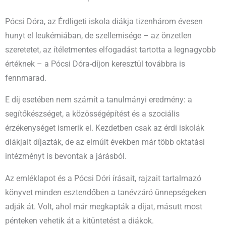
Pócsi Dóra, az Érdligeti iskola diákja tizenhárom évesen
hunyt el leukémiában, de szellemisége – az önzetlen
szeretetet, az ítéletmentes elfogadást tartotta a legnagyobb
értéknek – a Pócsi Dóra-díjon keresztül továbbra is
fennmarad.
E díj esetében nem számít a tanulmányi eredmény: a
segítőkészséget, a közösségépítést és a szociális
érzékenységet ismerik el. Kezdetben csak az érdi iskolák
diákjait díjazták, de az elmúlt években már több oktatási
intézményt is bevontak a járásból.
Az emléklapot és a Pócsi Dóri írásait, rajzait tartalmazó
könyvet minden esztendőben a tanévzáró ünnepségeken
adják át. Volt, ahol már megkapták a díjat, másutt most
pénteken vehetik át a kitüntetést a diákok.