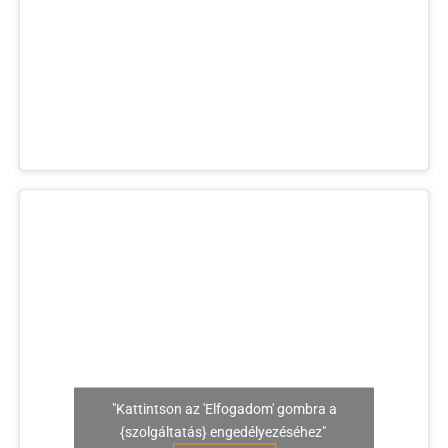
"Kattintson az 'Elfogadom' gombra a
{szolgáltatás} engedélyezéséhez"