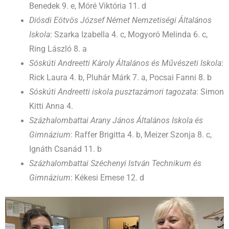
Benedek 9. e, Móré Viktória 11. d
Diósdi Eötvös József Német Nemzetiségi Általános
Iskola
: Szarka Izabella 4. c, Mogyoró Melinda 6. c,
Ring László 8. a
Sóskúti Andreetti Károly Általános és Művészeti Iskola
:
Rick Laura 4. b, Pluhár Márk 7. a, Pocsai Fanni 8. b
Sóskúti Andreetti iskola pusztazámori tagozata
: Simon
Kitti Anna 4.
Százhalombattai Arany János Általános Iskola és
Gimnázium
: Raffer Brigitta 4. b, Meizer Szonja 8. c,
Ignáth Csanád 11. b
Százhalombattai Széchenyi István Technikum és
Gimnázium
: Kékesi Emese 12. d