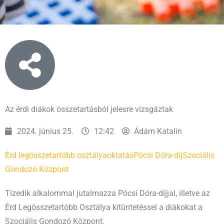
Az érdi diákok összetartásból jelesre vizsgáztak
2024. június 25.
12:42
Ádám Katalin
Érd legösszetartóbb osztálya
oktatás
Pócsi Dóra-díj
Szociális
Gondozó Központ
Tizedik alkalommal jutalmazza Pócsi Dóra-díjjal, illetve az
Érd Legösszetartóbb Osztálya kitüntetéssel a diákokat a
Szociális Gondozó Központ.