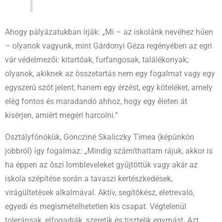
Ahogy pályázatukban írják: „Mi – az iskolánk nevéhez hűen
– olyanok vagyunk, mint Gárdonyi Géza regényében az egri
vár védelmezői: kitartóak, furfangosak, találékonyak;
olyanok, akiknek az összetartás nem egy fogalmat vagy egy
egyszerű szót jelent, hanem egy érzést, egy köteléket, amely
elég fontos és maradandó ahhoz, hogy egy életen át
kísérjen, amiért megéri harcolni.”
Osztályfőnökük, Göncziné Skaliczky Tímea (képünkön
jobbról) így fogalmaz: „Mindig számíthattam rájuk, akkor is
ha éppen az őszi lombleveleket gyűjtöttük vagy akár az
iskola szépítése során a tavaszi kertészkedések,
virágültetések alkalmával. Aktív, segítőkész, életrevaló,
egyedi és megismételhetetlen kis csapat. Végtelenül
toleránsak, elfogadják, szeretik és tisztelik egymást. Azt