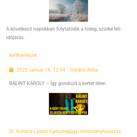
A következő napokban folytatódik a hideg, szürke téli
időjárás.
kert
Kertészet
2025. január 16. 12:04
Gárdos Attila
BÁLINT KÁROLY – Így gondozd a kertet télen
Dr. Romics László Egészségügyi Intézmény
havazás