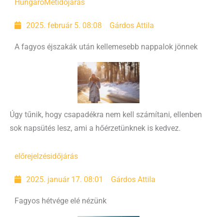
HungaroMet
időjárás
2025. február 5. 08:08
Gárdos Attila
A fagyos éjszakák után kellemesebb nappalok jönnek
Úgy tűnik, hogy csapadékra nem kell számítani, ellenben
sok napsütés lesz, ami a hőérzetünknek is kedvez.
előrejelzés
időjárás
2025. január 17. 08:01
Gárdos Attila
Fagyos hétvége elé nézünk