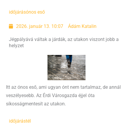
időjárás
ónos eső
2026. január 13. 10:07
Ádám Katalin
Jégpályává váltak a járdák, az utakon viszont jobb a
helyzet
Itt az ónos eső, ami ugyan ónt nem tartalmaz, de annál
veszélyesebb. Az Érdi Városgazda éjjel óta
síkosságmentesít az utakon.
időjárás
tél