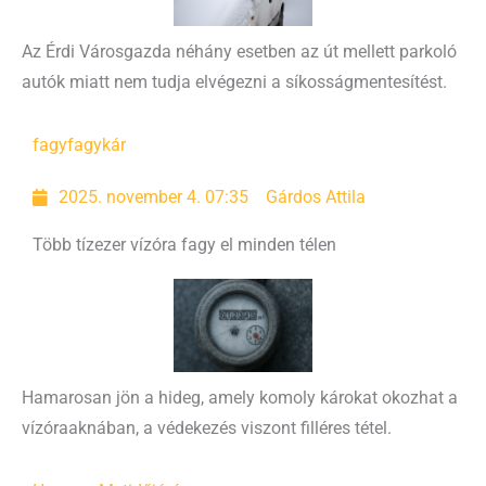
Az Érdi Városgazda néhány esetben az út mellett parkoló
autók miatt nem tudja elvégezni a síkosságmentesítést.
fagy
fagykár
2025. november 4. 07:35
Gárdos Attila
Több tízezer vízóra fagy el minden télen
Hamarosan jön a hideg, amely komoly károkat okozhat a
vízóraaknában, a védekezés viszont filléres tétel.