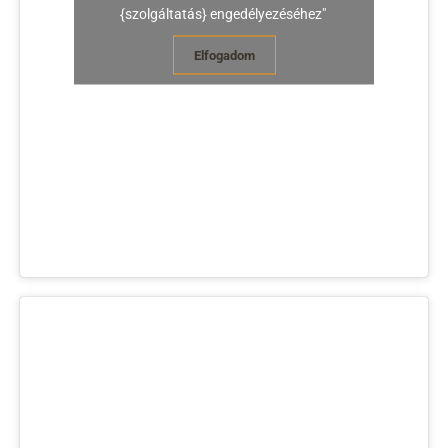
{szolgáltatás} engedélyezéséhez"
Elfogadom