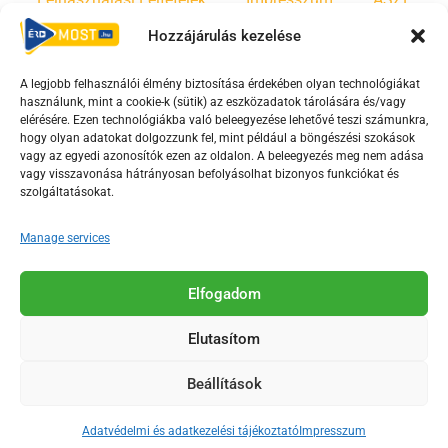
Hozzájárulás kezelése
Irányelvek
Moderálási szabályzat
A legjobb felhasználói élmény biztosítása érdekében olyan technológiákat
használunk, mint a cookie-k (sütik) az eszközadatok tárolására és/vagy
F
Y
T
elérésére. Ezen technológiákba való beleegyezése lehetővé teszi számunkra,
a
o
i
hogy olyan adatokat dolgozzunk fel, mint például a böngészési szokások
vagy az egyedi azonosítók ezen az oldalon. A beleegyezés meg nem adása
c
u
k
vagy visszavonása hátrányosan befolyásolhat bizonyos funkciókat és
e
t
t
szolgáltatásokat.
b
u
o
o
b
k
Manage services
o
e
Az Érd Média médiaszolgáltatási tevékenységét a
k
-
Elfogadom
Médiatanács a Magyar Média Mecenatúra program
-
s
keretében támogatja.
Elutasítom
s
q
q
u
Beállítások
u
a
2018-2026. © Minden jog fenntartva, Érd Megyei Jogú Város
a
r
Polgármesteri Hivatal Média Osztálya
Adatvédelmi és adatkezelési tájékoztató
Impresszum
r
e