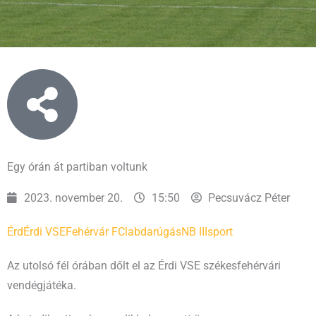
Egy órán át partiban voltunk
2023. november 20.
15:50
Pecsuvácz Péter
Érd
Érdi VSE
Fehérvár FC
labdarúgás
NB III
sport
Az utolsó fél órában dőlt el az Érdi VSE székesfehérvári
vendégjátéka.