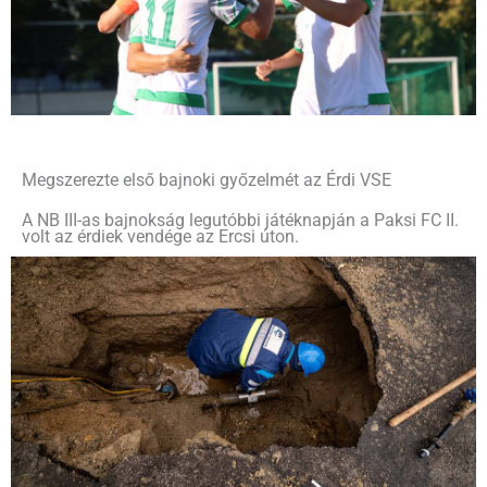
Megszerezte első bajnoki győzelmét az Érdi VSE
A NB III-as bajnokság legutóbbi játéknapján a Paksi FC II.
volt az érdiek vendége az Ercsi úton.