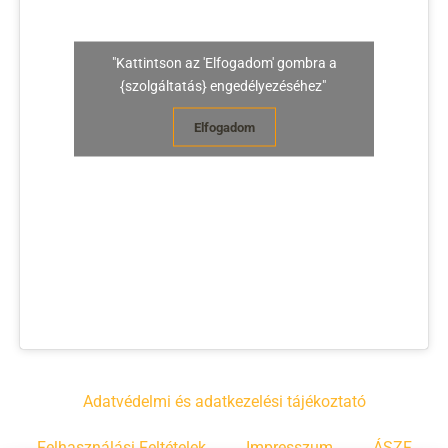
"Kattintson az 'Elfogadom' gombra a
{szolgáltatás} engedélyezéséhez"
Elfogadom
Adatvédelmi és adatkezelési tájékoztató
Felhasználási Feltételek
Impresszum
ÁSZF