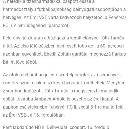
A hetedik a tizenharmadikkal csapott össze a
harmadosztályú futballbajnokság délnyugati csoportjában a
hétvégén. Az Érdi VSE várta kedvezőbb helyzetből a Fehérvár
FC II. elleni, idegenbeli párharcot.
Félórányi játék után a házigazda került előnybe Tóth Tamás
által. Az első játékrészben nem esett több gól, a 60. percben
azonban egyenlített Ebedli Zoltán gárdája, méghozzá Farkas
Bálint jóvoltából.
Az utolsó fél órában jelentősen felpörögtek az események,
ennek viszont csak a székesfehérváriak örülhettek. Menyhárt
Zsombor duplázott, Tóth Tamás is megszerezte második
gólját, továbbá Ambach Arnold is bevette az érdi kaput. A
papíron esélytelenebb Fehérvár FC II. végül 5-1-re múlta felül
az Érdi VSE-t a 16. fordulóban.
Férfi labdarúgó NB III Délnyugati csoport, 16. forduló