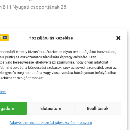
NB III Nyugati csoportjának 28.
Irányelvek
Moderálási szabályzat
Hozzájárulás kezelése
lhasználói élmény biztosítása érdekében olyan technológiákat használunk,
e-k (sütik) az eszközadatok tárolására és/vagy elérésére. Ezen
ba való beleegyezése lehetővé teszi számunkra, hogy olyan adatokat
el, mint például a böngészési szokások vagy az egyedi azonosítók ezen az
beleegyezés meg nem adása vagy visszavonása hátrányosan befolyásolhat
kciókat és szolgáltatásokat.
ices
eretében támogatja.
fogadom
Elutasítom
Beállítások
Adatvédelmi és adatkezelési tájékoztató
Impresszum