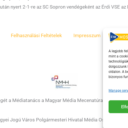
 után nyert 2-1-re az SC Sopron vendégeként az Érdi VSE az 
Felhasználási Feltételek
Impresszum
ÁSZF
A legjobb fe
mint a cooki
technológiák
dolgozzunk f
oldalon. A 
bizonyos fun
Manage serv
égét a Médiatanács a Magyar Média Mecenatúra program k
El
gyei Jogú Város Polgármesteri Hivatal Média Osztálya