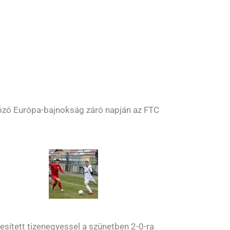
ózó Európa-bajnokság záró napján az FTC
kesített tizenegyessel a szünetben 2-0-ra