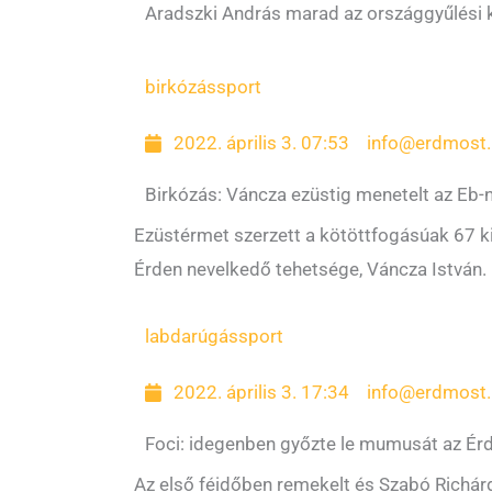
Aradszki András marad az országgyűlési 
birkózás
sport
2022. április 3. 07:53
info@erdmost.
Birkózás: Váncza ezüstig menetelt az Eb-
Ezüstérmet szerzett a kötöttfogásúak 67 
Érden nevelkedő tehetsége, Váncza István.
labdarúgás
sport
2022. április 3. 17:34
info@erdmost.
Foci: idegenben győzte le mumusát az Ér
Az első féidőben remekelt és Szabó Richárd g