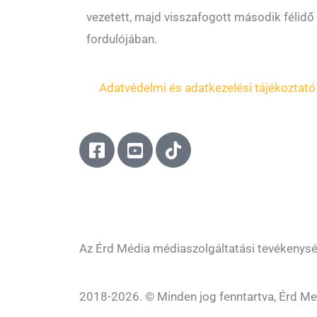
vezetett, majd visszafogott második félidő
fordulójában.
Adatvédelmi és adatkezelési tájékoztató
F
Y
T
a
o
i
c
u
k
e
t
t
b
u
o
o
b
k
o
e
Az Érd Média médiaszolgáltatási tevékenys
k
-
-
s
2018-2026. © Minden jog fenntartva, Érd Me
s
q