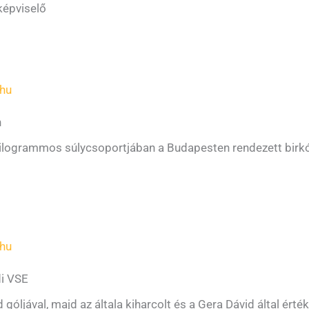
képviselő
hu
n
kilogrammos súlycsoportjában a Budapesten rendezett birk
hu
di VSE
óljával, majd az általa kiharcolt és a Gera Dávid által érté