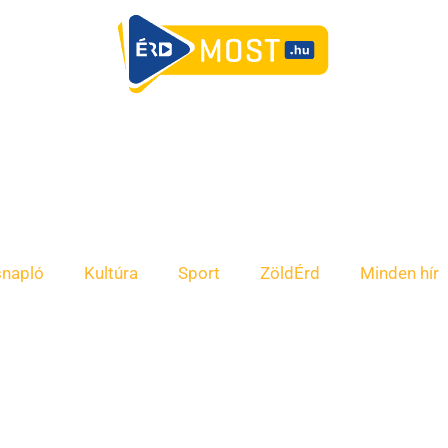
snapló
Kultúra
Sport
ZöldÉrd
Minden hír