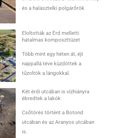
és a halásztelki polgárőrök
Eloltották az Érd melletti
hatalmas komposzttüzet
Több mint egy héten át, éjt
nappallá téve küzdöttek a
tűzoltók a lángokkal.
Két érdi utcában is vízhiányra
ébredtek a lakók
Csőtörés történt a Botond
utcában és az Aranyos utcában
is.