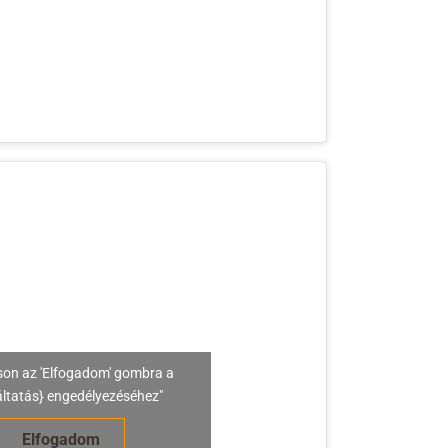
son az 'Elfogadom' gombra a
áltatás} engedélyezéséhez"
Elfogadom