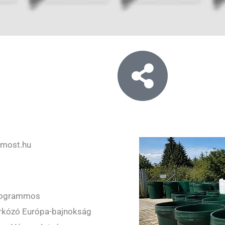
dmost.hu
ilogrammos
irkózó Európa-bajnokság