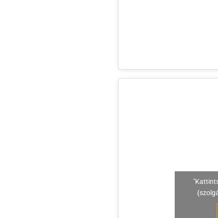
"Kattint
{szolg