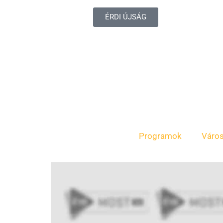
ÉRDI ÚJSÁG
Programok
Váro