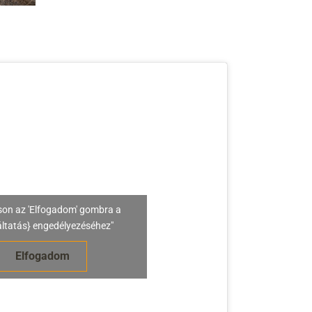
son az 'Elfogadom' gombra a
áltatás} engedélyezéséhez"
Elfogadom