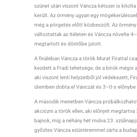
szünet után viszont Váncza kétszer is kitolta
került. Az örmény ugyan egy mögékerüléssel
még a pörgetés előtt közbeszólt. Az örmény
változtattak az ítéleten és Váncza növelte 4–
megtartott és döntőbe jutott.
A fináléban Váncza a török Murat Firattal csa
kezdett a Fradi tehetsége, de a bírók mégis 
aki viszont lenti helyzetből jól védekezett, F
ütemben dobta el Vánczát és 3–0-s előnybe 
A második menetben Váncza próbálkozhatott 
akciózni a török ellen, aki előnyét megtartva 
bajnok, míg a néhány hét múlva 23. szülinap
győztes Váncza ezüstéremmel zárta a budape