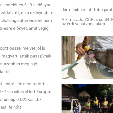
 ellenfelét és 3–0-s előnybe
Járműhiba miatt több járat
 zárkózott, de a szőnyegbíró
A kimaradó Z30-as és S40-
 challenge után viszont nem
az érdi vasútvonalakon.
2-esre előnyét, amit végig
pott össze, melyet jól is
a magyart látták passzívnak,
irat azonban mégis jó
került.
lentről, de nem tudott
3–1-es sikerrel lett Európa-
ját ünneplő U23-as Eb-
sti felnőtt