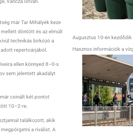
e, Váncza István.
etség már Tar Mihályék keze
 mellett döntött és az elmúlt
Augusztus 10-én kezdődik a
ívül technikás birkózó a
Hasznos információk a vízg
 adott repertoárjából.
iveira ellen könnyed 8–0-s
mov sem jelentett akadályt
ár csinált két pontot
zött 10–2-re.
tjannal találkozott, akik
megpörgetni a riválist. A