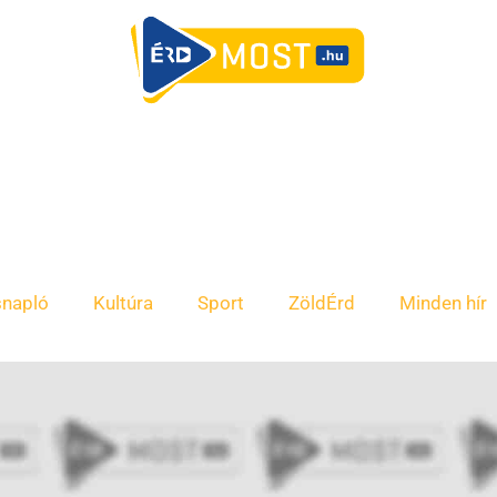
snapló
Kultúra
Sport
ZöldÉrd
Minden hír