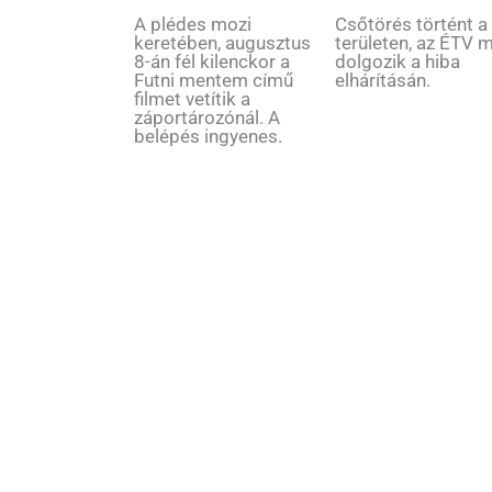
A plédes mozi
Csőtörés történt a
keretében, augusztus
területen, az ÉTV 
8-án fél kilenckor a
dolgozik a hiba
Futni mentem című
elhárításán.
filmet vetítik a
záportározónál. A
belépés ingyenes.