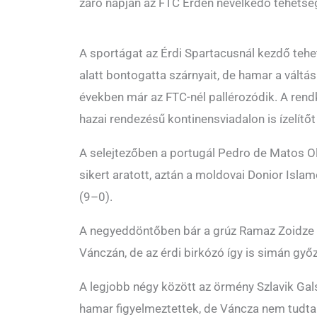
záró napján az FTC Érden nevelkedő tehetség
A sportágat az Érdi Spartacusnál kezdő teh
alatt bontogatta szárnyait, de hamar a váltás
években már az FTC-nél pallérozódik. A rendk
hazai rendezésű kontinensviadalon is ízelítőt
A selejtezőben a portugál Pedro de Matos Ol
sikert aratott, aztán a moldovai Donior Isla
(9–0).
A negyeddöntőben bár a grúz Ramaz Zoidze m
Vánczán, de az érdi birkózó így is simán győ
A legjobb négy között az örmény Szlavik Galsz
hamar figyelmeztettek, de Váncza nem tudta 