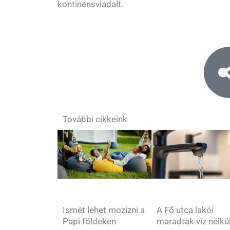
kontinensviadalt.
További cikkeink
Ismét lehet mozizni a
A Fő utca lakói
Papi földeken
maradtak víz nélkü