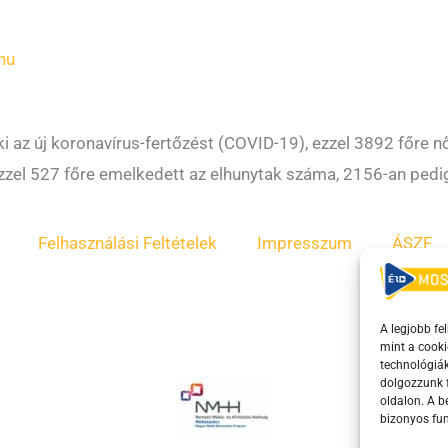
hu
 az új koronavírus-fertőzést (COVID-19), ezzel 3892 főre n
 Ezzel 527 főre emelkedett az elhunytak száma, 2156-an ped
Felhasználási Feltételek
Impresszum
ÁSZF
A legjobb fe
mint a cooki
technológiák
dolgozzunk f
oldalon. A 
bizonyos fun