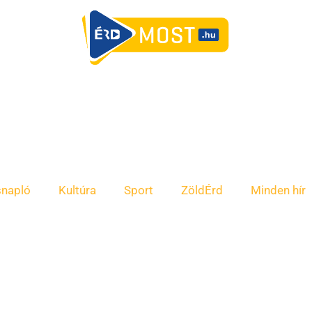
snapló
Kultúra
Sport
ZöldÉrd
Minden hír