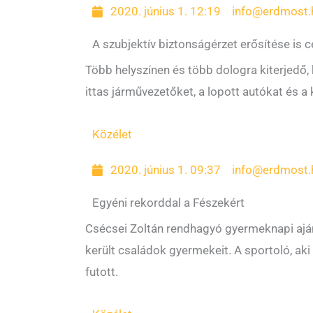
2020. június 1. 12:19
info@erdmost.
A szubjektív biztonságérzet erősítése is c
Több helyszínen és több dologra kiterjedő,
ittas járművezetőket, a lopott autókat és a
Közélet
2020. június 1. 09:37
info@erdmost.
Egyéni rekorddal a Fészekért
Csécsei Zoltán rendhagyó gyermeknapi aján
került családok gyermekeit. A sportoló, aki
futott.