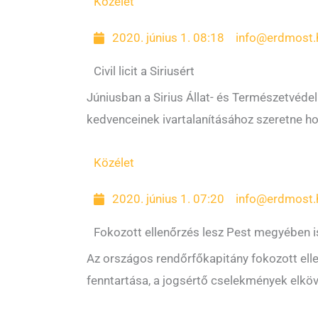
Közélet
2020. június 1. 08:18
info@erdmost.
Civil licit a Siriusért
Júniusban a Sirius Állat- és Természetvédel
kedvenceinek ivartalanításához szeretne h
Közélet
2020. június 1. 07:20
info@erdmost.
Fokozott ellenőrzés lesz Pest megyében i
Az országos rendőrfőkapitány fokozott ell
fenntartása, a jogsértő cselekmények elköv