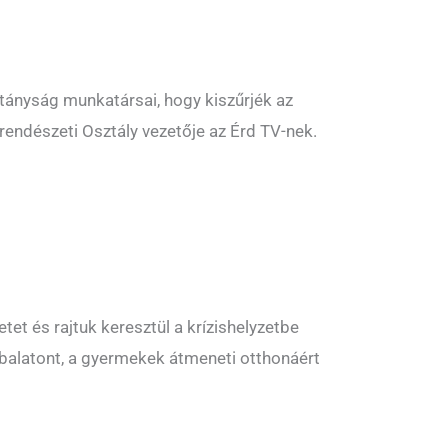
itányság munkatársai, hogy kiszűrjék az
srendészeti Osztály vezetője az Érd TV-nek.
 és rajtuk keresztül a krízishelyzetbe
rabalatont, a gyermekek átmeneti otthonáért