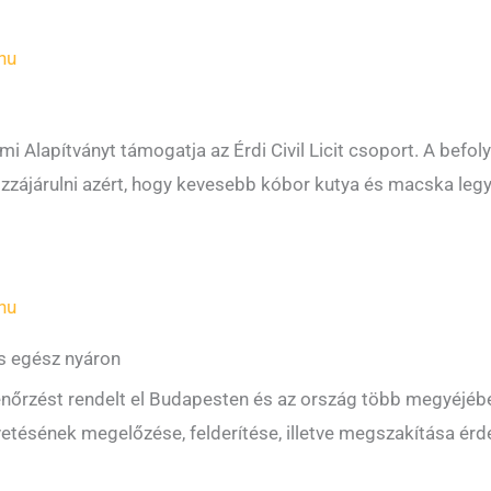
hu
mi Alapítványt támogatja az Érdi Civil Licit csoport. A befol
ozzájárulni azért, hogy kevesebb kóbor kutya és macska leg
hu
s egész nyáron
enőrzést rendelt el Budapesten és az ország több megyéjéb
etésének megelőzése, felderítése, illetve megszakítása érde