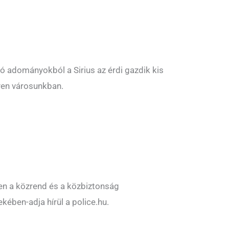
yó adományokból a Sirius az érdi gazdik kis
yen városunkban.
en a közrend és a közbiztonság
kében-adja hírül a police.hu.