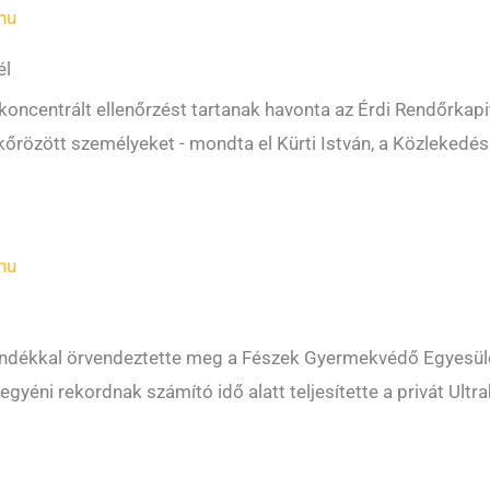
hu
él
 koncentrált ellenőrzést tartanak havonta az Érdi Rendőrkap
 kőrözött személyeket - mondta el Kürti István, a Közlekedé
hu
dékkal örvendeztette meg a Fészek Gyermekvédő Egyesületet
 egyéni rekordnak számító idő alatt teljesítette a privát Ult