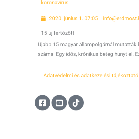
koronavírus
2020. június 1. 07:05
info@erdmost.
15 új fertőzött
Újabb 15 magyar állampolgárnál mutatták ki
száma. Egy idős, krónikus beteg hunyt el.
Adatvédelmi és adatkezelési tájékoztató
F
Y
T
a
o
i
c
u
k
e
t
t
b
u
o
o
b
k