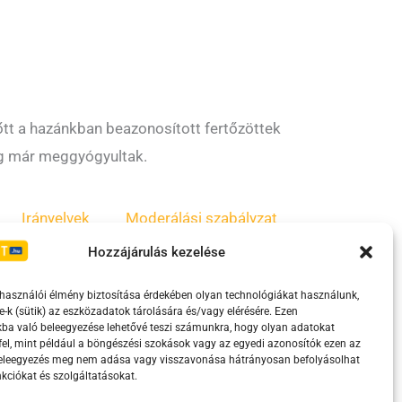
őtt a hazánkban beazonosított fertőzöttek
ig már meggyógyultak.
Irányelvek
Moderálási szabályzat
Hozzájárulás kezelése
lhasználói élmény biztosítása érdekében olyan technológiákat használunk,
e-k (sütik) az eszközadatok tárolására és/vagy elérésére. Ezen
ba való beleegyezése lehetővé teszi számunkra, hogy olyan adatokat
el, mint például a böngészési szokások vagy az egyedi azonosítók ezen az
beleegyezés meg nem adása vagy visszavonása hátrányosan befolyásolhat
kciókat és szolgáltatásokat.