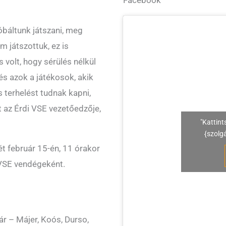
báltunk játszani, meg
 játszottuk, ez is
volt, hogy sérülés nélkül
és azok a játékosok, akik
 terhelést tudnak kapni,
t az Érdi VSE vezetőedzője,
"Kattint
{szolg
t február 15-én, 11 órakor
 VSE vendégeként.
ár – Májer, Koós, Durso,