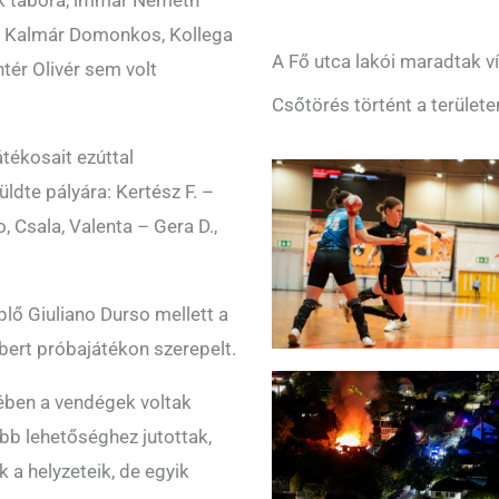
ak tábora, immár Németh
y, Kalmár Domonkos, Kollega
A Fő utca lakói maradtak ví
tér Olivér sem volt
Csőtörés történt a területe
átékosait ezúttal
üldte pályára: Kertész F. –
, Csala, Valenta – Gera D.,
lő Giuliano Durso mellett a
bert próbajátékon szerepelt.
ejében a vendégek voltak
öbb lehetőséghez jutottak,
 a helyzeteik, de egyik