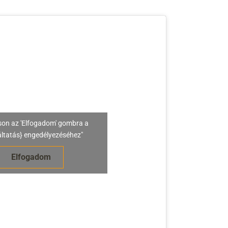
son az 'Elfogadom' gombra a
áltatás} engedélyezéséhez"
Elfogadom