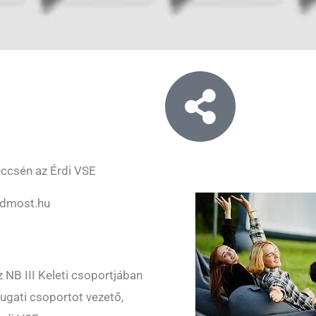
eccsén az Érdi VSE
rdmost.hu
z NB III Keleti csoportjában
yugati csoportot vezető,