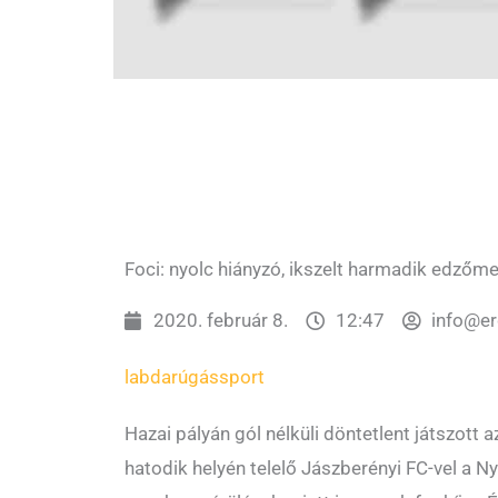
Foci: nyolc hiányzó, ikszelt harmadik edzőm
2020. február 8.
12:47
info@e
labdarúgás
sport
Hazai pályán gól nélküli döntetlent játszott a
hatodik helyén telelő Jászberényi FC-vel a N