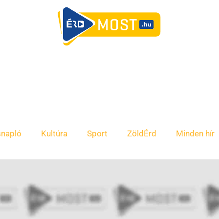
snapló
Kultúra
Sport
ZöldÉrd
Minden hír