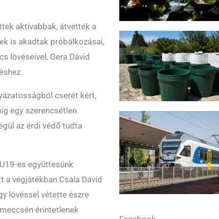
ttek aktívabbak, átvették a
ek is akadtak próbálkozásai,
s lövéseivel, Gera Dávid
téshez.
yázatosságból cserét kért,
míg egy szerencsétlen
égül az érdi védő tudta
 U19-es együttesünk
tt a végjátékban Csala Dávid
y lövéssel vétette észre
őmeccsén érintetlenek
Facebook