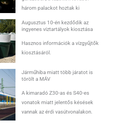
három palackot hoztak ki
Augusztus 10-én kezdődik az
ingyenes víztartályok kiosztása
Hasznos információk a vízgyűjtők
kiosztásáról.
Járműhiba miatt több járatot is
törölt a MÁV
A kimaradó Z30-as és S40-es
vonatok miatt jelentős késések
vannak az érdi vasútvonalakon.