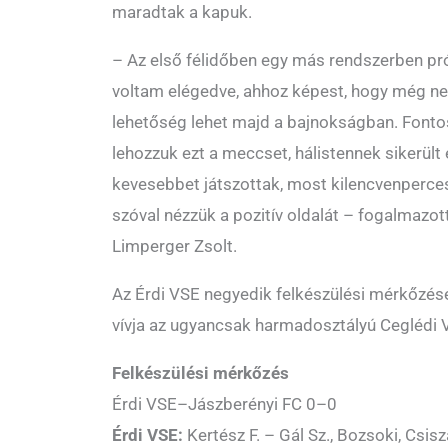
maradtak a kapuk.
– Az első félidőben egy más rendszerben pró
voltam elégedve, ahhoz képest, hogy még nem
lehetőség lehet majd a bajnokságban. Fontos 
lehozzuk ezt a meccset, hálistennek sikerült 
kevesebbet játszottak, most kilencvenperces
szóval nézzük a pozitív oldalát – fogalmazot
Limperger Zsolt.
Az Érdi VSE negyedik felkészülési mérkőzésé
vívja az ugyancsak harmadosztályú Ceglédi
Felkészülési mérkőzés
Érdi VSE–Jászberényi FC 0–0
Érdi VSE:
Kertész F. – Gál Sz., Bozsoki, Csisz