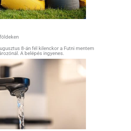
 földeken
ugusztus 8-án fél kilenckor a Futni mentem
tározónál. A belépés ingyenes.