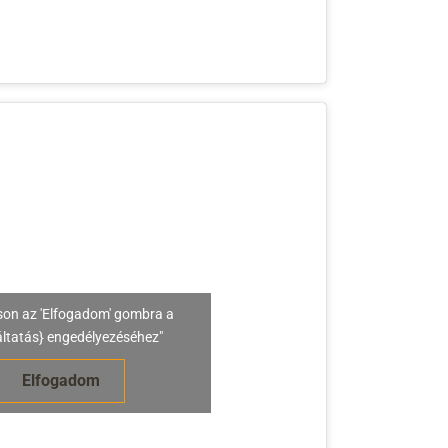
son az 'Elfogadom' gombra a
áltatás} engedélyezéséhez"
Elfogadom