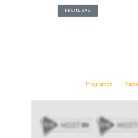
ÉRDI ÚJSÁG
Programok
Váro