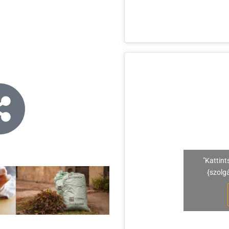
"Kattint
{szolg