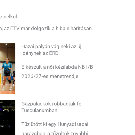
z nélkül
n, az ÉTV már dolgozik a hiba elhárításán.
Hazai pályán vág neki az új
idénynek az ÉRD
Elkészült a női kézilabda NB I/B
2026/27-es menetrendje.
Gázpalackok robbantak fel
Tusculanumban
Tűz ütött ki egy Hunyadi utcai
garázsban, a tűzoltók további