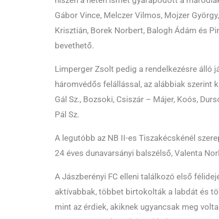
hiszen a héten ismét gyarapodott a maródi
Gábor Vince, Melczer Vilmos, Mojzer Györg
Krisztián, Borek Norbert, Balogh Ádám és Pin
bevethető.
Limperger Zsolt pedig a rendelkezésre álló j
háromvédős felállással, az alábbiak szerint k
Gál Sz., Bozsoki, Csiszár – Májer, Koós, Durso
Pál Sz.
A legutóbb az NB II-es Tiszakécskénél szerep
24 éves dunavarsányi balszélső, Valenta Nor
A Jászberényi FC elleni találkozó első félid
aktívabbak, többet birtokolták a labdát és t
mint az érdiek, akiknek ugyancsak meg voltak