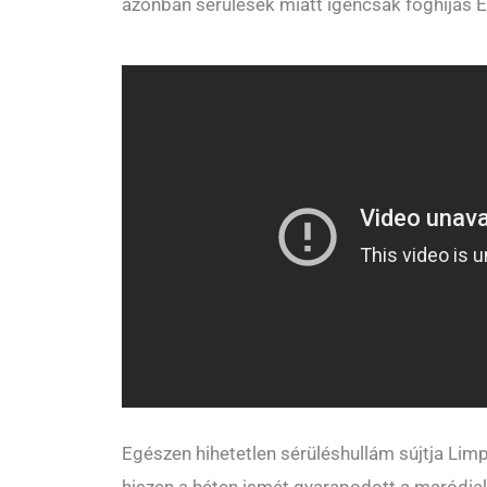
azonban sérülések miatt igencsak foghíjas É
Egészen hihetetlen sérüléshullám sújtja Limp