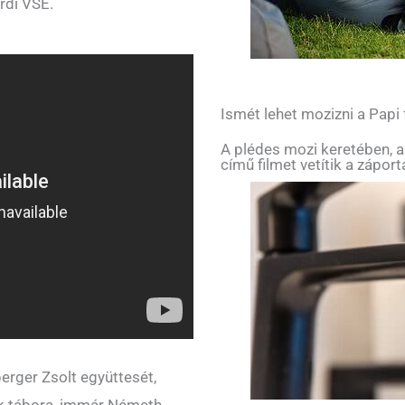
rdi VSE.
Ismét lehet mozizni a Papi
A plédes mozi keretében, a
című filmet vetítik a zápor
erger Zsolt együttesét,