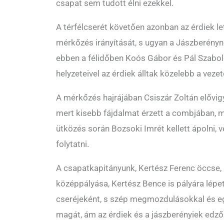
csapat sem tudott élni ezekkel.
A térfélcserét követően azonban az érdiek le
mérkőzés irányítását, s ugyan a Jászberényn
ebben a félidőben Koós Gábor és Pál Szabolc
helyzeteivel az érdiek álltak közelebb a veze
A mérkőzés hajrájában Csiszár Zoltán elővig
mert kisebb fájdalmat érzett a combjában, 
ütközés során Bozsoki Imrét kellett ápolni, v
folytatni.
A csapatkapitányunk, Kertész Ferenc öccse,
középpályása, Kertész Bence is pályára lépe
cseréjeként, s szép megmozdulásokkal és eg
magát, ám az érdiek és a jászberényiek edz