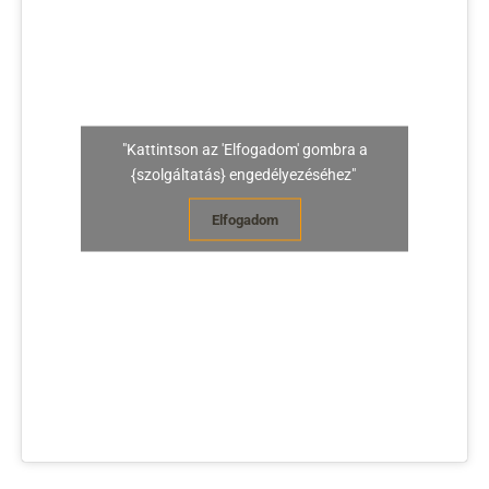
"Kattintson az 'Elfogadom' gombra a
{szolgáltatás} engedélyezéséhez"
Elfogadom