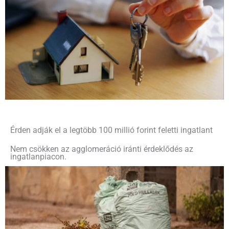
Érden adják el a legtöbb 100 millió forint feletti ingatlant
Nem csökken az agglomeráció iránti érdeklődés az
ingatlanpiacon.