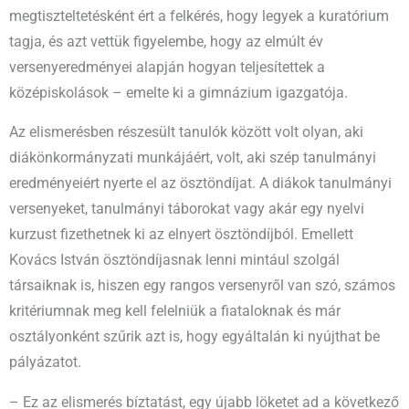
megtiszteltetésként ért a felkérés, hogy legyek a kuratórium
tagja, és azt vettük figyelembe, hogy az elmúlt év
versenyeredményei alapján hogyan teljesítettek a
középiskolások – emelte ki a gimnázium igazgatója.
Az elismerésben részesült tanulók között volt olyan, aki
diákönkormányzati munkájáért, volt, aki szép tanulmányi
eredményeiért nyerte el az ösztöndíjat. A diákok tanulmányi
versenyeket, tanulmányi táborokat vagy akár egy nyelvi
kurzust fizethetnek ki az elnyert ösztöndíjból. Emellett
Kovács István ösztöndíjasnak lenni mintául szolgál
társaiknak is, hiszen egy rangos versenyről van szó, számos
kritériumnak meg kell felelniük a fiataloknak és már
osztályonként szűrik azt is, hogy egyáltalán ki nyújthat be
pályázatot.
– Ez az elismerés bíztatást, egy újabb löketet ad a következő