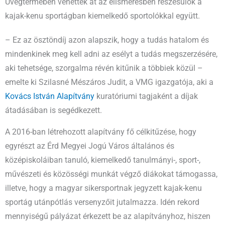
Üvegtermében vehették át az elismerésben részesülők a
kajak-kenu sportágban kiemelkedő sportolókkal együtt.
– Ez az ösztöndíj azon alapszik, hogy a tudás hatalom és
mindenkinek meg kell adni az esélyt a tudás megszerzésére,
aki tehetsége, szorgalma révén kitűnik a többiek közül –
emelte ki Szilasné Mészáros Judit, a VMG igazgatója, aki a
Kovács István Alapítvány
kuratóriumi tagjaként a díjak
átadásában is segédkezett.
A 2016-ban létrehozott alapítvány fő célkitűzése, hogy
egyrészt az Érd Megyei Jogú Város általános és
középiskoláiban tanuló, kiemelkedő tanulmányi-, sport-,
művészeti és közösségi munkát végző diákokat támogassa,
illetve, hogy a magyar sikersportnak jegyzett kajak-kenu
sportág utánpótlás versenyzőit jutalmazza. Idén rekord
mennyiségű pályázat érkezett be az alapítványhoz, hiszen