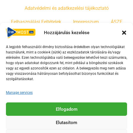
Adatvédelmi és adatkezelési tájékoztató
Felhasználási Feltételek
Impresszum
ÁSZF
Hozzájárulás kezelése
Irányelvek
Moderálási szabályzat
A legjobb felhasználói élmény biztosítása érdekében olyan technológiákat
használunk, mint a cookie-k (sütik) az eszközadatok tárolására és/vagy
F
Y
T
elérésére. Ezen technológiákba való beleegyezése lehetővé teszi számunkra,
hogy olyan adatokat dolgozzunk fel, mint például a böngészési szokások
a
o
i
vagy az egyedi azonosítók ezen az oldalon. A beleegyezés meg nem adása
c
u
k
vagy visszavonása hátrányosan befolyásolhat bizonyos funkciókat és
e
t
t
szolgáltatásokat.
b
u
o
Manage services
o
b
k
o
e
Az Érd Média médiaszolgáltatási tevékenységét a
k
-
Elfogadom
Médiatanács a Magyar Média Mecenatúra program
-
s
keretében támogatja.
Elutasítom
s
q
q
u