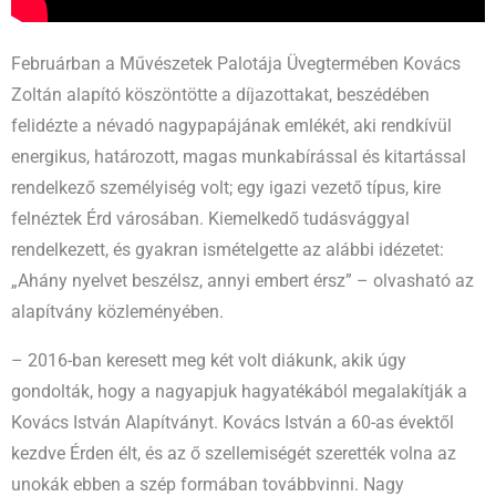
Februárban a Művészetek Palotája Üvegtermében Kovács
Zoltán alapító köszöntötte a díjazottakat, beszédében
felidézte a névadó nagypapájának emlékét, aki rendkívül
energikus, határozott, magas munkabírással és kitartással
rendelkező személyiség volt; egy igazi vezető típus, kire
felnéztek Érd városában. Kiemelkedő tudásvággyal
rendelkezett, és gyakran ismételgette az alábbi idézetet:
„Ahány nyelvet beszélsz, annyi embert érsz” – olvasható az
alapítvány közleményében.
– 2016-ban keresett meg két volt diákunk, akik úgy
gondolták, hogy a nagyapjuk hagyatékából megalakítják a
Kovács István Alapítványt. Kovács István a 60-as évektől
kezdve Érden élt, és az ő szellemiségét szerették volna az
unokák ebben a szép formában továbbvinni. Nagy