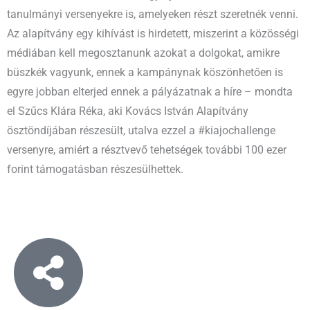
tanulmányi versenyekre is, amelyeken részt szeretnék venni.
Az alapítvány egy kihívást is hirdetett, miszerint a közösségi
médiában kell megosztanunk azokat a dolgokat, amikre
büszkék vagyunk, ennek a kampánynak köszönhetően is
egyre jobban elterjed ennek a pályázatnak a híre – mondta
el Szűcs Klára Réka, aki Kovács István Alapítvány
ösztöndíjában részesült, utalva ezzel a #kiajochallenge
versenyre, amiért a résztvevő tehetségek további 100 ezer
forint támogatásban részesülhettek.