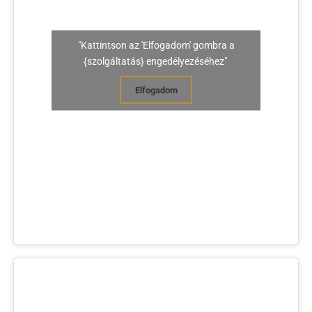
"Kattintson az 'Elfogadom' gombra a
{szolgáltatás} engedélyezéséhez"
Elfogadom