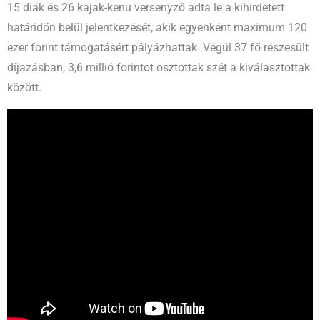
15 diák és 26 kajak-kenu versenyző adta le a kihirdetett
határidőn belül jelentkezését, akik egyenként maximum 120
ezer forint támogatásért pályázhattak. Végül 37 fő részesült
díjazásban, 3,6 millió forintot osztottak szét a kiválasztottak
között.