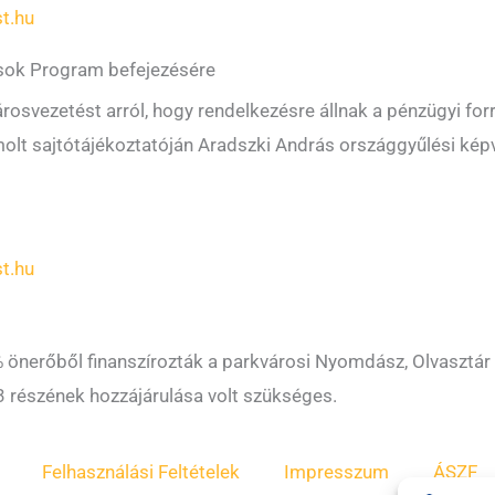
t.hu
osok Program befejezésére
városvezetést arról, hogy rendelkezésre állnak a pénzügyi 
olt sajtótájékoztatóján Aradszki András országgyűlési képv
t.hu
 önerőből finanszírozták a parkvárosi Nyomdász, Olvasztár 
3 részének hozzájárulása volt szükséges.
Felhasználási Feltételek
Impresszum
ÁSZF