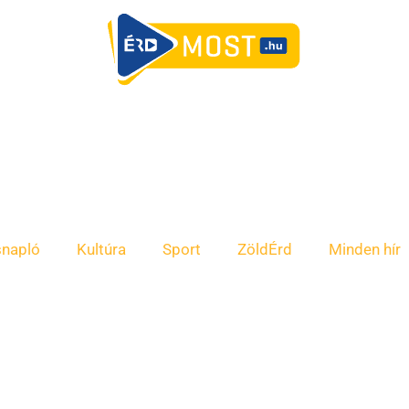
snapló
Kultúra
Sport
ZöldÉrd
Minden hír