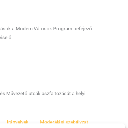
források a Modern Városok Program befejező
iselő.
és Művezető utcák aszfaltozását a helyi
Irányelvek
Moderálási szabályzat