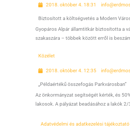
2018. október 4. 18:31
info@erdmos
Biztosított a költségvetés a Modern Vár
Gyopáros Alpár államtitkár biztosította a 
szakaszára – többek között erről is beszám
Közélet
2018. október 4. 12:35
info@erdmos
„Példaértékű összefogás Parkvárosban”
Az önkormányzat segítségét kérték, és 50%
lakosok. A pályázat beadásához a lakók 2/
Adatvédelmi és adatkezelési tájékoztató