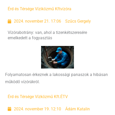
Érd és Térsége Víziközmű Kft
vízóra
2024. november 21. 17:06
Szűcs Gergely
Vízórabotrány: van, ahol a tizenkétszeresére
emelkedett a fogyasztás
Folyamatosan érkeznek a lakossági panaszok a hibásan
működő vízórákról.
Érd és Térsége Vízközmű Kft.
ÉTV
2024. november 19. 12:10
Ádám Katalin