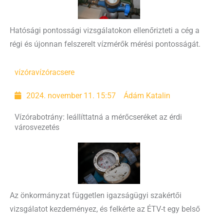
Hatósági pontossági vizsgálatokon ellenőrizteti a cég a
régi és újonnan felszerelt vízmérők mérési pontosságát.
vízóra
vízóracsere
2024. november 11. 15:57
Ádám Katalin
Vízórabotrány: leállíttatná a mérőcseréket az érdi
városvezetés
Az önkormányzat független igazságügyi szakértői
vizsgálatot kezdeményez, és felkérte az ÉTV-t egy belső