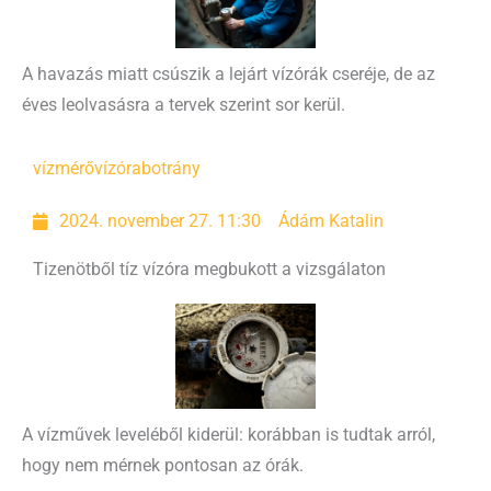
A havazás miatt csúszik a lejárt vízórák cseréje, de az
éves leolvasásra a tervek szerint sor kerül.
vízmérő
vízórabotrány
2024. november 27. 11:30
Ádám Katalin
Tizenötből tíz vízóra megbukott a vizsgálaton
A vízművek leveléből kiderül: korábban is tudtak arról,
hogy nem mérnek pontosan az órák.