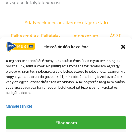
vizsgálat lefolytatására is.
Adatvédelmi és adatkezelési tájékoztató
Felhasználási Feltételek
Impresszum
ÁSZF
Hozzájárulás kezelése
Irányelvek
Moderálási szabályzat
A legjobb felhasználói élmény biztosítása érdekében olyan technológiákat
használunk, mint a cookie-k (sütik) az eszközadatok tárolására és/vagy
F
Y
T
elérésére. Ezen technológiákba való beleegyezése lehetővé teszi számunkra,
hogy olyan adatokat dolgozzunk fel, mint például a böngészési szokások
a
o
i
vagy az egyedi azonosítók ezen az oldalon. A beleegyezés meg nem adása
c
u
k
vagy visszavonása hátrányosan befolyásolhat bizonyos funkciókat és
e
t
t
szolgáltatásokat.
b
u
o
Manage services
o
b
k
o
e
Az Érd Média médiaszolgáltatási tevékenységét a
k
-
Elfogadom
Médiatanács a Magyar Média Mecenatúra program
-
s