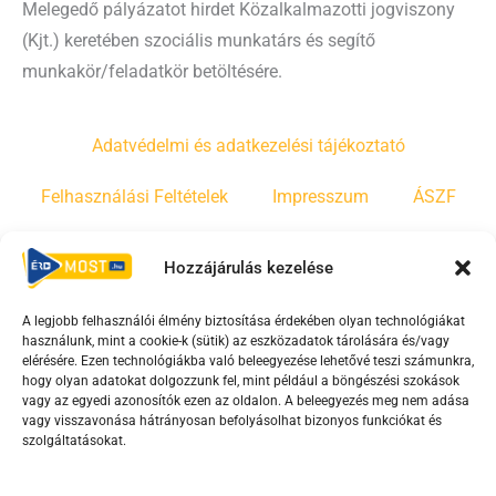
Melegedő pályázatot hirdet Közalkalmazotti jogviszony
(Kjt.) keretében szociális munkatárs és segítő
munkakör/feladatkör betöltésére.
Adatvédelmi és adatkezelési tájékoztató
Felhasználási Feltételek
Impresszum
ÁSZF
Irányelvek
Moderálási szabályzat
Hozzájárulás kezelése
A legjobb felhasználói élmény biztosítása érdekében olyan technológiákat
F
Y
T
használunk, mint a cookie-k (sütik) az eszközadatok tárolására és/vagy
a
o
i
elérésére. Ezen technológiákba való beleegyezése lehetővé teszi számunkra,
c
u
k
hogy olyan adatokat dolgozzunk fel, mint például a böngészési szokások
vagy az egyedi azonosítók ezen az oldalon. A beleegyezés meg nem adása
e
t
t
vagy visszavonása hátrányosan befolyásolhat bizonyos funkciókat és
b
u
o
szolgáltatásokat.
o
b
k