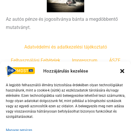
Az autós pénze és jogosítványa bánta a megdöbbentő
mutatványt.
Adatvédelmi és adatkezelési tájékoztató
Felhasználási Feltételek
Impresszum
ÁSZF
Hozzájárulás kezelése
Irányelvek
Moderálási szabályzat
A legjobb felhasználói élmény biztosítása érdekében olyan technológiákat
használunk, mint a cookie-k (sütik) az eszközadatok tárolására és/vagy
F
Y
T
elérésére. Ezen technológiákba való beleegyezése lehetővé teszi számunkra,
hogy olyan adatokat dolgozzunk fel, mint például a böngészési szokások
a
o
i
vagy az egyedi azonosítók ezen az oldalon. A beleegyezés meg nem adása
c
u
k
vagy visszavonása hátrányosan befolyásolhat bizonyos funkciókat és
e
t
t
szolgáltatásokat.
b
u
o
Manage services