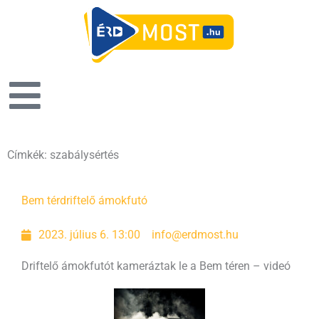
Címkék: szabálysértés
Bem tér
driftelő ámokfutó
2023. július 6. 13:00
info@erdmost.hu
Driftelő ámokfutót kameráztak le a Bem téren – videó