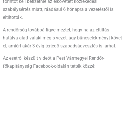
forintot kell befizetnie az elkövetett közlekedési
szabálysértés miatt, ráadásul 6 hónapra a vezetéstől is
eltiltották.
A rendőrség továbbá figyelmeztet, hogy ha az eltiltás
hatálya alatt valaki mégis vezet, úgy bűncselekményt követ
el, amiért akár 3 évig terjedő szabadságvesztés is járhat.
Az esetről készült videót a Pest Vármegyei Rendőr-
főkapitányság Facebook-oldalán tették közzé: