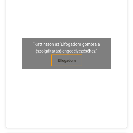
"Kattintson az 'Elfogadom' gombra a
{szolgáltatás} engedélyezéséhez"
Elfogadom