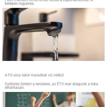
Futni mentem című filmet vetítik a záportározónál. A
belépés ingyenes.
A Fő utca lakói maradtak víz nélkül
Csőtörés történt a területen, az ÉTV már dolgozik a hiba
elhárításán.