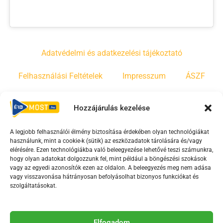
Adatvédelmi és adatkezelési tájékoztató
Felhasználási Feltételek
Impresszum
ÁSZF
Irányelvek
Moderálási szabályzat
Hozzájárulás kezelése
A legjobb felhasználói élmény biztosítása érdekében olyan technológiákat
F
Y
T
használunk, mint a cookie-k (sütik) az eszközadatok tárolására és/vagy
a
o
i
elérésére. Ezen technológiákba való beleegyezése lehetővé teszi számunkra,
c
u
k
hogy olyan adatokat dolgozzunk fel, mint például a böngészési szokások
vagy az egyedi azonosítók ezen az oldalon. A beleegyezés meg nem adása
e
t
t
vagy visszavonása hátrányosan befolyásolhat bizonyos funkciókat és
b
u
o
szolgáltatásokat.
o
b
k
o
e
Az Érd Média médiaszolgáltatási tevékenységét a
Elfogadom