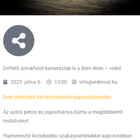
Driftelő ámokfutót kameráztak le a Bem téren – videó
2023. július 6.
13:00
info@erdmost.hu
Bem tér
driftelő ámokfutó
rendőrség
szabálysértés
Az autós pénze és jogosítványa bánta a megdöbbentő
mutatványt.
Hajmeresztő közlekedési szabálysértésekkel kapcsolatban