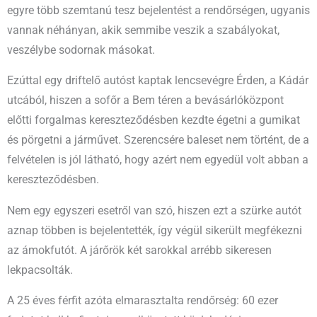
egyre több szemtanú tesz bejelentést a rendőrségen, ugyanis
vannak néhányan, akik semmibe veszik a szabályokat,
veszélybe sodornak másokat.
Ezúttal egy driftelő autóst kaptak lencsevégre Érden, a Kádár
utcából, hiszen a sofőr a Bem téren a bevásárlóközpont
előtti forgalmas kereszteződésben kezdte égetni a gumikat
és pörgetni a járművet. Szerencsére baleset nem történt, de a
felvételen is jól látható, hogy azért nem egyedül volt abban a
kereszteződésben.
Nem egy egyszeri esetről van szó, hiszen ezt a szürke autót
aznap többen is bejelentették, így végül sikerült megfékezni
az ámokfutót. A járőrök két sarokkal arrébb sikeresen
lekpacsolták.
A 25 éves férfit azóta elmarasztalta rendőrség: 60 ezer