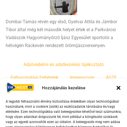
Dombai Tamás révén egy első, Gyetvai Attila és Jámbor
Tibor által még két második helyet értek el a Parkvárosi
Vadászok Hagyományőrző Íjász Egyesület sportolói a
hétvégén Ráckevén rendezett örömíjászversenyen.
Adatvédelmi és adatkezelési tájékoztató
Felhasználási Feltételek
Impresszum
ÁSZF
Hozzájárulás kezelése
Irányelvek
Moderálási szabályzat
A legjobb felhasználói élmény biztosítása érdekében olyan technológiákat
használunk, mint a cookie-k (sütik) az eszközadatok tárolására és/vagy
F
Y
T
elérésére. Ezen technológiákba való beleegyezése lehetővé teszi számunkra,
hogy olyan adatokat dolgozzunk fel, mint például a böngészési szokások
a
o
i
vagy az egyedi azonosítók ezen az oldalon. A beleegyezés meg nem adása
c
u
k