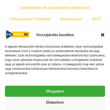
Adatvédelmi és adatkezelési tájékoztató
Felhasználási Feltételek
Impresszum
ÁSZF
Irányelvek
Moderálási szabályzat
Hozzájárulás kezelése
A legjobb felhasználói élmény biztosítása érdekében olyan technológiákat
F
Y
T
használunk, mint a cookie-k (sütik) az eszközadatok tárolására és/vagy
a
o
i
elérésére. Ezen technológiákba való beleegyezése lehetővé teszi számunkra,
c
u
k
hogy olyan adatokat dolgozzunk fel, mint például a böngészési szokások
vagy az egyedi azonosítók ezen az oldalon. A beleegyezés meg nem adása
e
t
t
vagy visszavonása hátrányosan befolyásolhat bizonyos funkciókat és
b
u
o
szolgáltatásokat.
o
b
k
o
e
Az Érd Média médiaszolgáltatási tevékenységét a
k
-
Elfogadom
Médiatanács a Magyar Média Mecenatúra program
-
s
keretében támogatja.
Elutasítom
s
q