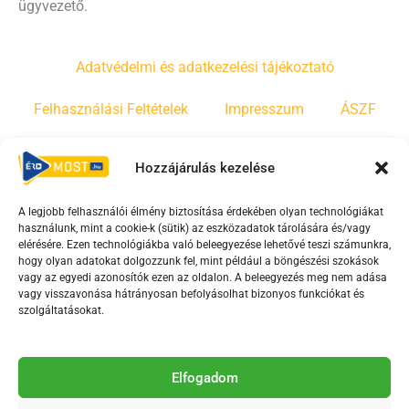
ügyvezető.
Adatvédelmi és adatkezelési tájékoztató
Felhasználási Feltételek
Impresszum
ÁSZF
Irányelvek
Moderálási szabályzat
Hozzájárulás kezelése
A legjobb felhasználói élmény biztosítása érdekében olyan technológiákat
F
Y
T
használunk, mint a cookie-k (sütik) az eszközadatok tárolására és/vagy
a
o
i
elérésére. Ezen technológiákba való beleegyezése lehetővé teszi számunkra,
c
u
k
hogy olyan adatokat dolgozzunk fel, mint például a böngészési szokások
vagy az egyedi azonosítók ezen az oldalon. A beleegyezés meg nem adása
e
t
t
vagy visszavonása hátrányosan befolyásolhat bizonyos funkciókat és
b
u
o
szolgáltatásokat.
o
b
k
o
e
Az Érd Média médiaszolgáltatási tevékenységét a
k
-
Elfogadom
Médiatanács a Magyar Média Mecenatúra program
-
s