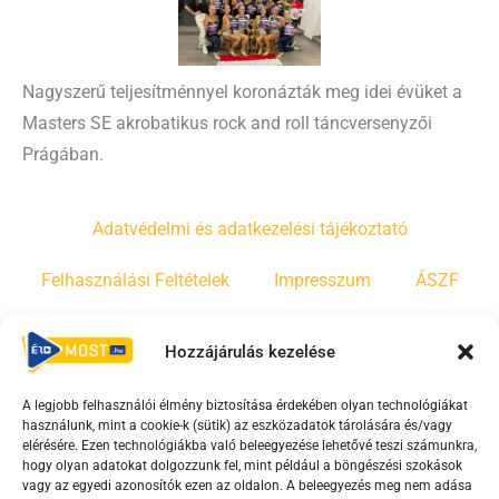
Nagyszerű teljesítménnyel koronázták meg idei évüket a
Masters SE akrobatikus rock and roll táncversenyzői
Prágában.
Adatvédelmi és adatkezelési tájékoztató
Felhasználási Feltételek
Impresszum
ÁSZF
Irányelvek
Moderálási szabályzat
Hozzájárulás kezelése
A legjobb felhasználói élmény biztosítása érdekében olyan technológiákat
F
Y
T
használunk, mint a cookie-k (sütik) az eszközadatok tárolására és/vagy
a
o
i
elérésére. Ezen technológiákba való beleegyezése lehetővé teszi számunkra,
c
u
k
hogy olyan adatokat dolgozzunk fel, mint például a böngészési szokások
vagy az egyedi azonosítók ezen az oldalon. A beleegyezés meg nem adása
e
t
t