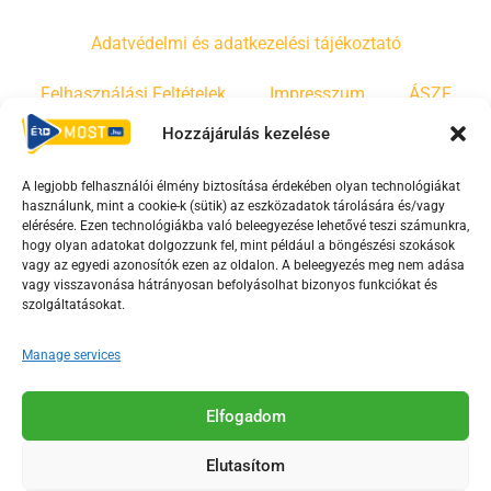
Adatvédelmi és adatkezelési tájékoztató
Felhasználási Feltételek
Impresszum
ÁSZF
Hozzájárulás kezelése
Irányelvek
Moderálási szabályzat
A legjobb felhasználói élmény biztosítása érdekében olyan technológiákat
használunk, mint a cookie-k (sütik) az eszközadatok tárolására és/vagy
F
Y
T
elérésére. Ezen technológiákba való beleegyezése lehetővé teszi számunkra,
hogy olyan adatokat dolgozzunk fel, mint például a böngészési szokások
a
o
i
vagy az egyedi azonosítók ezen az oldalon. A beleegyezés meg nem adása
c
u
k
vagy visszavonása hátrányosan befolyásolhat bizonyos funkciókat és
e
t
t
szolgáltatásokat.
b
u
o
Manage services
o
b
k
o
e
Az Érd Média médiaszolgáltatási tevékenységét a
k
-
Elfogadom
Médiatanács a Magyar Média Mecenatúra program
-
s
keretében támogatja.
Elutasítom
s
q