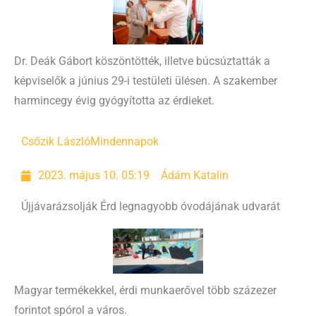
Dr. Deák Gábort köszöntötték, illetve búcsúztatták a
képviselők a június 29-i testületi ülésen. A szakember
harmincegy évig gyógyította az érdieket.
Csőzik László
Mindennapok
2023. május 10. 05:19
Ádám Katalin
Újjávarázsolják Érd legnagyobb óvodájának udvarát
Magyar termékekkel, érdi munkaerővel több százezer
forintot spórol a város.