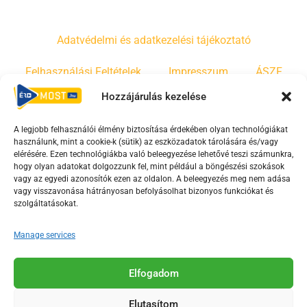
Adatvédelmi és adatkezelési tájékoztató
Felhasználási Feltételek
Impresszum
ÁSZF
Hozzájárulás kezelése
Irányelvek
Moderálási szabályzat
A legjobb felhasználói élmény biztosítása érdekében olyan technológiákat
használunk, mint a cookie-k (sütik) az eszközadatok tárolására és/vagy
F
Y
T
elérésére. Ezen technológiákba való beleegyezése lehetővé teszi számunkra,
hogy olyan adatokat dolgozzunk fel, mint például a böngészési szokások
a
o
i
vagy az egyedi azonosítók ezen az oldalon. A beleegyezés meg nem adása
c
u
k
vagy visszavonása hátrányosan befolyásolhat bizonyos funkciókat és
e
t
t
szolgáltatásokat.
b
u
o
Manage services
o
b
k
o
e
Az Érd Média médiaszolgáltatási tevékenységét a
k
-
Elfogadom
Médiatanács a Magyar Média Mecenatúra program
-
s
keretében támogatja.
Elutasítom