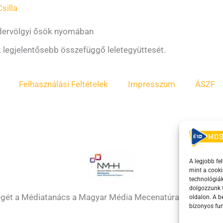
silla
ndervölgyi ősök nyomában
 legjelentősebb összefüggő leletegyüttesét.
Felhasználási Feltételek
Impresszum
ÁSZF
A legjobb fe
mint a cooki
technológiák
dolgozzunk f
égét a Médiatanács a Magyar Média Mecenatúra program k
oldalon. A 
bizonyos fun