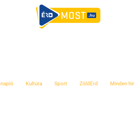
snapló
Kultúra
Sport
ZöldÉrd
Minden hír