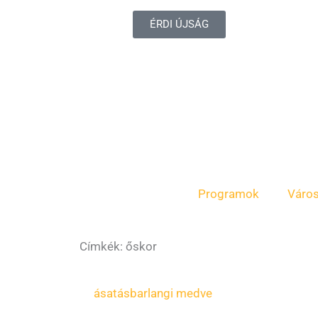
ÉRDI ÚJSÁG
Programok
Váro
Címkék: őskor
ásatás
barlangi medve