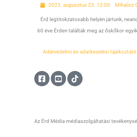
2023. augusztus 23. 12:00
Mihalicz C
Érd legtitokzatosabb helyén jártunk, nea
60 éve Érden találták meg az őskőkor egyik
Adatvédelmi és adatkezelési tájékoztató
F
Y
T
a
o
i
c
u
k
e
t
t
b
u
o
o
b
k
o
e
Az Érd Média médiaszolgáltatási tevékenys
k
-
-
s