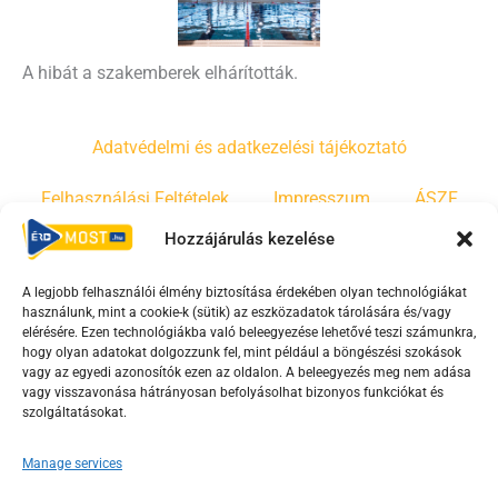
A hibát a szakemberek elhárították.
Adatvédelmi és adatkezelési tájékoztató
Felhasználási Feltételek
Impresszum
ÁSZF
Hozzájárulás kezelése
Irányelvek
Moderálási szabályzat
A legjobb felhasználói élmény biztosítása érdekében olyan technológiákat
használunk, mint a cookie-k (sütik) az eszközadatok tárolására és/vagy
F
Y
T
elérésére. Ezen technológiákba való beleegyezése lehetővé teszi számunkra,
hogy olyan adatokat dolgozzunk fel, mint például a böngészési szokások
a
o
i
vagy az egyedi azonosítók ezen az oldalon. A beleegyezés meg nem adása
c
u
k
vagy visszavonása hátrányosan befolyásolhat bizonyos funkciókat és
e
t
t
szolgáltatásokat.
b
u
o
Manage services
o
b
k