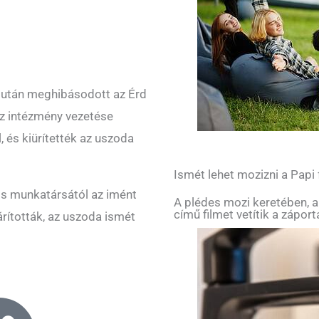
élután meghibásodott az Érd
az intézmény vezetése
, és kiürítették az uszoda
Ismét lehet mozizni a Papi
s munkatársától az imént
A plédes mozi keretében, a
című filmet vetítik a zápor
rították, az uszoda ismét