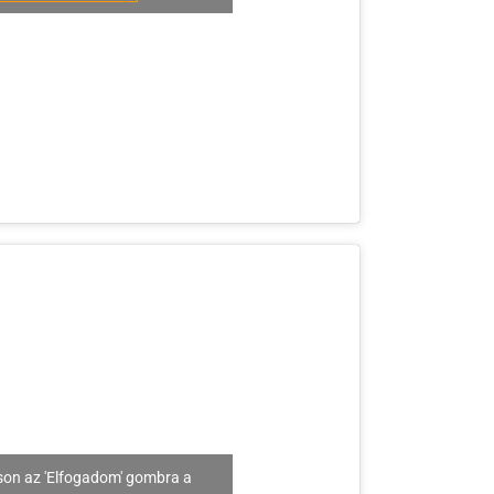
son az 'Elfogadom' gombra a