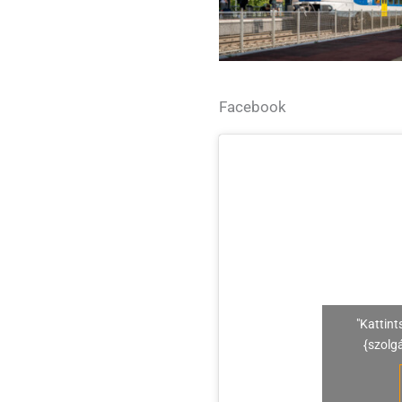
Facebook
"Kattint
{szolg