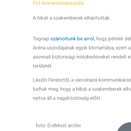
Érd Aréna
nyitva
uszoda
A hibát a szakemberek elhárították.
Tegnap
számoltunk be arról
, hogy péntek d
Aréna uszodájának egyik klórtartálya, ezért 
azonnali biztonsági intézkedéseket rendelt el
területét.
László Ferenctől, a városháza kommunikáció
tudtuk meg, hogy a hibát a szakemberek elhá
nyitva áll a nagyközönség előtt.
fotó: ÉrdMost archív