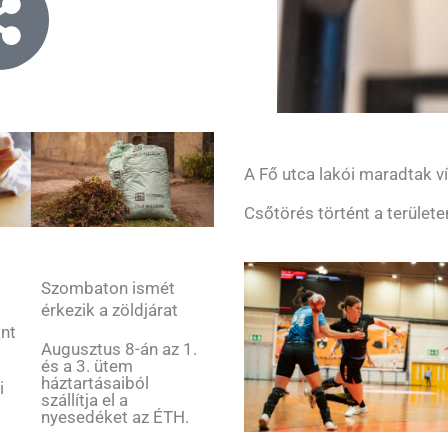
A Fő utca lakói maradtak ví
Csőtörés történt a területe
Szombaton ismét
érkezik a zöldjárat
ant
Augusztus 8-án az 1.
és a 3. ütem
háztartásaiból
i
szállítja el a
nyesedéket az ÉTH.