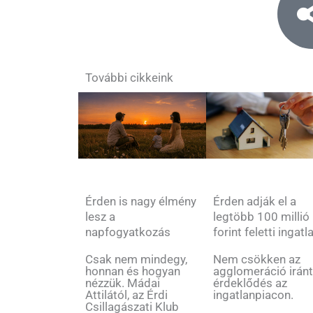
További cikkeink
Érden is nagy élmény
Érden adják el a
lesz a
legtöbb 100 millió
napfogyatkozás
forint feletti ingatl
Csak nem mindegy,
Nem csökken az
honnan és hogyan
agglomeráció iránt
nézzük. Mádai
érdeklődés az
Attilától, az Érdi
ingatlanpiacon.
Csillagászati Klub