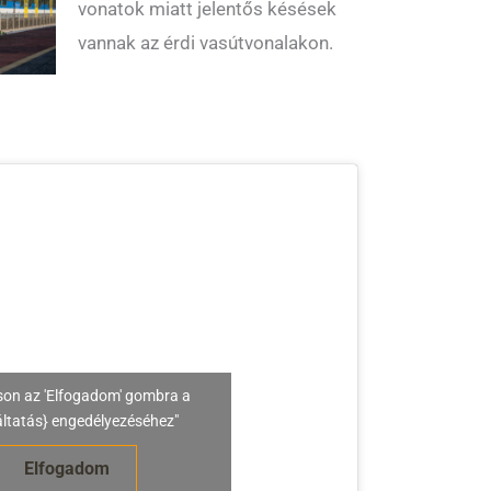
vonatok miatt jelentős késések
vannak az érdi vasútvonalakon.
son az 'Elfogadom' gombra a
áltatás} engedélyezéséhez"
Elfogadom