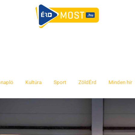
snapló
Kultúra
Sport
ZöldÉrd
Minden hír