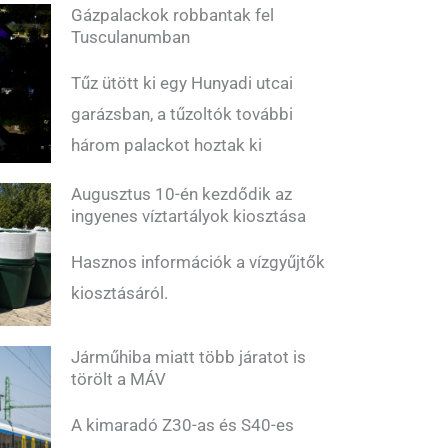
Gázpalackok robbantak fel
Tusculanumban
Tűz ütött ki egy Hunyadi utcai
garázsban, a tűzoltók további
három palackot hoztak ki
Augusztus 10-én kezdődik az
ingyenes víztartályok kiosztása
Hasznos információk a vízgyűjtők
kiosztásáról.
Járműhiba miatt több járatot is
törölt a MÁV
A kimaradó Z30-as és S40-es