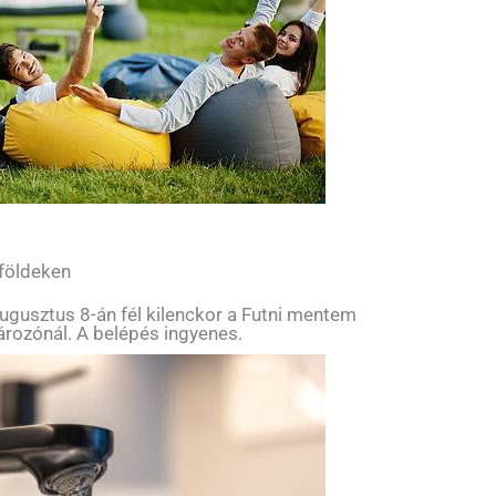
 földeken
ugusztus 8-án fél kilenckor a Futni mentem
tározónál. A belépés ingyenes.