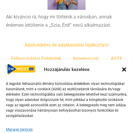
Aki kíváncsi rá, hogy mi történik a városban, annak
érdemes letöltenie a „Szia, Érd!" nevű alkalmazást.
Adatvédelmi és adatkezelési tájékoztató
Felhasználási Feltételek
Impresszum
ÁSZF
Hozzájárulás kezelése
Irányelvek
Moderálási szabályzat
A legjobb felhasználói élmény biztosítása érdekében olyan technológiákat
használunk, mint a cookie-k (sütik) az eszközadatok tárolására és/vagy
F
Y
T
elérésére. Ezen technológiákba való beleegyezése lehetővé teszi számunkra,
a
o
i
hogy olyan adatokat dolgozzunk fel, mint például a böngészési szokások
vagy az egyedi azonosítók ezen az oldalon. A beleegyezés meg nem adása
c
u
k
vagy visszavonása hátrányosan befolyásolhat bizonyos funkciókat és
e
t
t
szolgáltatásokat.
b
u
o
o
b
k
Manage services